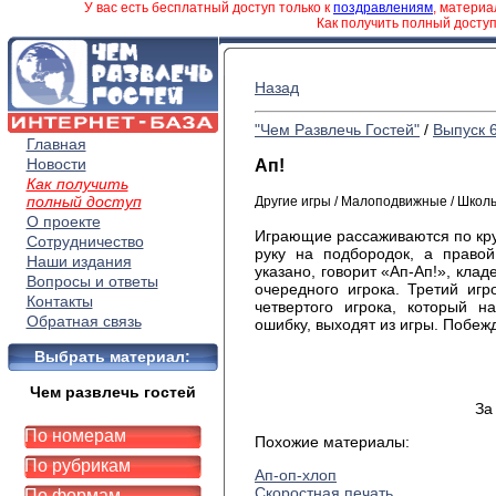
У вас есть бесплатный доступ только к
поздравлениям
, матери
Как получить полный досту
Назад
"Чем Развлечь Гостей"
/
Выпуск 
Главная
Новости
Ап!
Как получить
полный доступ
Другие игры / Малоподвижные / Школ
О проекте
Играющие рассаживаются по круг
Сотрудничество
руку на подбородок, а правой
Наши издания
указано, говорит «Ап-Ап!», клад
Вопросы и ответы
очередного игрока. Третий иг
Контакты
четвертого игрока, который н
Обратная связь
ошибку, выходят из игры. Побе
Выбрать материал:
Чем развлечь гостей
За
По номерам
Похожие материалы:
По рубрикам
Ап-оп-хлоп
Скоростная печать
По формам