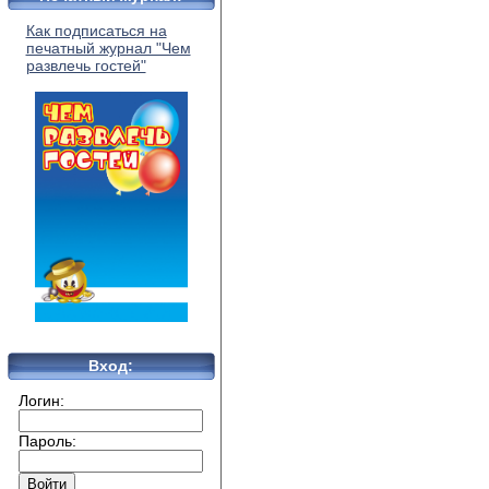
Как подписаться на
печатный журнал "Чем
развлечь гостей"
Вход:
Логин:
Пароль: