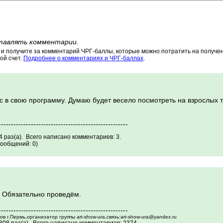
тавлять комментарии.
 получите за комментарий ЧРГ-баллы, которые можно потратить на получени
ой счет.
Подробнее о комментариях и ЧРГ-баллах
.
с в свою программу. Думаю будет весело посмотреть на взрослых т
----------------------------------------------------
 раз(а). Всего написано комментариев: 3.
ообщений: 0)
. Обязательно проведём.
----------------------------------------------------
 г.Пермь,организатор группы art-show-ura,связь:art-show-ura@yandex.ru