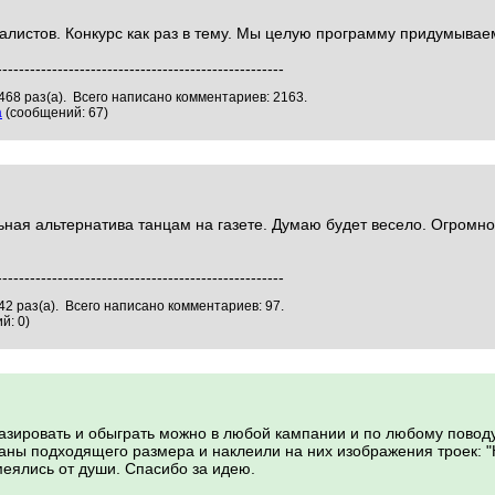
алистов. Конкурс как раз в тему. Мы целую программу придумывае
----------------------------------------------------
468 раз(а). Всего написано комментариев: 2163.
а
(сообщений: 67)
ьная альтернатива танцам на газете. Думаю будет весело. Огромно
----------------------------------------------------
2 раз(а). Всего написано комментариев: 97.
й: 0)
азировать и обыграть можно в любой кампании и по любому поводу
маны подходящего размера и наклеили на них изображения троек: "
меялись от души. Спасибо за идею.