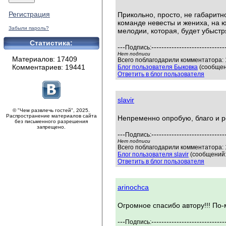
Регистрация
Прикольно, просто, не габаритн
команде невесты и жениха, на юб
Забыли пароль?
мелодии, которая, будет убыстр
Статистика:
---
-----------------------------
Подпись:
Нет подписи
Материалов: 17409
Всего поблагодарили комментатора: 
Комментариев: 19441
Блог пользователя Быковка
(сообщен
Ответить в блог пользователя
slavir
© "Чем развлечь гостей", 2025.
Распространение материалов сайта
Непременно опробую, благо и р
без письменного разрешения
запрещено.
---
-----------------------------
Подпись:
Нет подписи
Всего поблагодарили комментатора: 
Блог пользователя slavir
(сообщений:
Ответить в блог пользователя
arinochca
Огромное спасибо автору!!! По-
---
-----------------------------
Подпись: