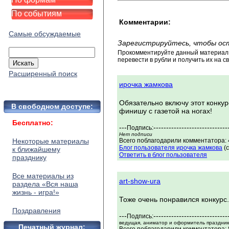
По событиям
Комментарии:
Самые обсуждаемые
Зарегистрируйтесь, чтобы ос
Прокомментируйте данный материал и
перевести в рубли и получить их на св
Расширенный поиск
ирочка жамкова
Обязательно включу этот конкур
В свободном доступе:
финишу с газетой на ногах!
Бесплатно:
---
-----------------------------
Подпись:
Нет подписи
Некоторые материалы
Всего поблагодарили комментатора: 4
Блог пользователя ирочка жамкова
(с
к ближайшему
Ответить в блог пользователя
празднику
Все материалы из
art-show-ura
раздела «Вся наша
жизнь - игра!»
Тоже очень понравился конкурс
Поздравления
---
-----------------------------
Подпись:
ведущая, аниматор и оформитель праздников
Печатный журнал: