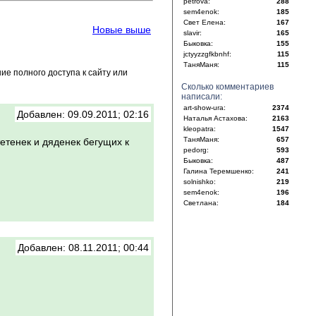
petrova:
288
sem4enok:
185
Свет Елена:
167
Новые выше
slavir:
165
Быковка:
155
jctyyzzgfkbnhf:
115
ТаняМаня:
115
е полного доступа к сайту или
Сколько комментариев
написали:
art-show-ura:
2374
Добавлен: 09.09.2011; 02:16
Наталья Астахова:
2163
kleopatra:
1547
ТаняМаня:
657
етенек и дяденек бегущих к
pedorg:
593
Быковка:
487
Галина Теремшенко:
241
solnishko:
219
sem4enok:
196
Светлана:
184
Добавлен: 08.11.2011; 00:44