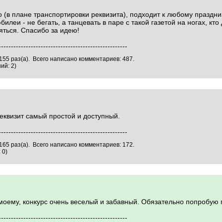
о (в плане транспортировки реквизита), подходит к любому праздник
илеи - не бегать, а танцевать в паре с такой газетой на ногах, кт
яться. Спасибо за идею!
----------------------------------------------------
155 раз(а). Всего написано комментариев: 487.
ий: 2)
еквизит самый простой и доступный.
----------------------------------------------------
165 раз(а). Всего написано комментариев: 172.
 0)
моему, конкурс очень веселый и забавный. Обязательно попробую 
----------------------------------------------------