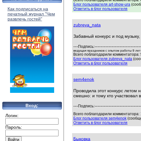
Всего поблагодарили комментатора: 
Блог пользователя art-show-ura
(сооб
Как подписаться на
Ответить в блог пользователя
печатный журнал "Чем
развлечь гостей"
zubreva_nata
Забавный конкурс и под музыку,
---
-----------------------------
Подпись:
ведущая праздников с опытом работы 9 лет
Всего поблагодарили комментатора: 5
Блог пользователя zubreva_nata
(соо
Ответить в блог пользователя
sem4enok
Проводила этот конкурс летом н
смешно: и тому кто участвовал в
Вход:
---
-----------------------------
Подпись:
Всего поблагодарили комментатора: 
Логин:
Блог пользователя sem4enok
(сообще
Ответить в блог пользователя
Пароль:
Быковка