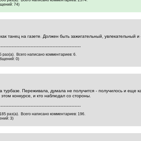
808 раз(а). Всего написано комментариев: 2374.
щений: 74)
 как танец на газете. Должен быть зажигательный, увлекательный и
----------------------------------------------------
 раз(а). Всего написано комментариев: 6.
бщений: 0)
а турбазе. Переживала, думала не получится - получилось и еще ка
 этом конкурсе, и кто наблюдал со стороны.
----------------------------------------------------
185 раз(а). Всего написано комментариев: 196.
ний: 3)