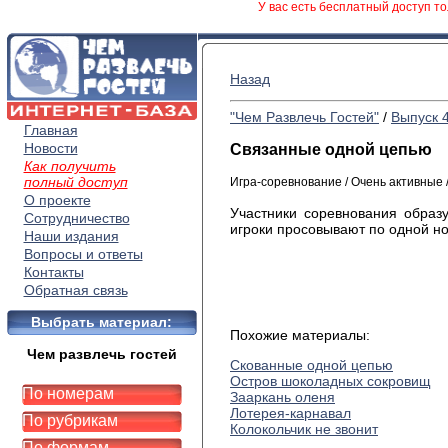
У вас есть бесплатный доступ то
Назад
"Чем Развлечь Гостей"
/
Выпуск 
Главная
Новости
Связанные одной цепью
Как получить
полный доступ
Игра-соревнование / Очень активные
О проекте
Участники соревнования образу
Сотрудничество
игроки просовывают по одной но
Наши издания
Вопросы и ответы
Контакты
Обратная связь
Выбрать материал:
Похожие материалы:
Чем развлечь гостей
Скованные одной цепью
Остров шоколадных сокровищ
По номерам
Зааркань оленя
Лотерея-карнавал
По рубрикам
Колокольчик не звонит
По формам