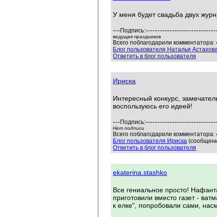
У меня будет свадьба двух журн
---
-----------------------------
Подпись:
ведущая праздников
Всего поблагодарили комментатора: 
Блог пользователя Наталья Астахов
Ответить в блог пользователя
Ириска
Интересный конкурс, замечател
воспользуюсь его идеей!
---
-----------------------------
Подпись:
Нет подписи
Всего поблагодарили комментатора: 4
Блог пользователя Ириска
(сообщени
Ответить в блог пользователя
ekaterina.stashko
Все гениальное просто! Нафант
приготовили вместо газет - ват
к елке", попробовали сами, нас