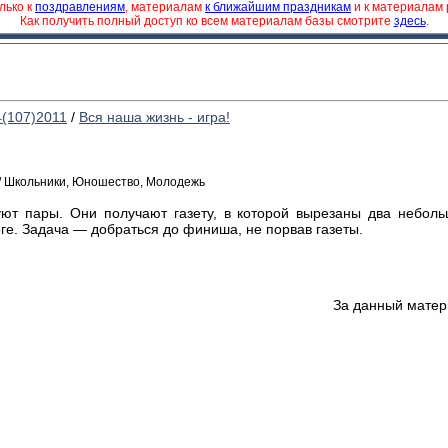
лько к
поздравлениям
, материалам
к ближайшим праздникам
и к материалам
Как получить полный доступ ко всем материалам базы смотрите
здесь
.
4(107)2011
/
Вся наша жизнь - игра!
 / Школьники, Юношество, Молодежь
ют пары. Они получают газету, в которой вырезаны два небольш
ге. Задача — добраться до финиша, не порвав газеты.
За данный матер