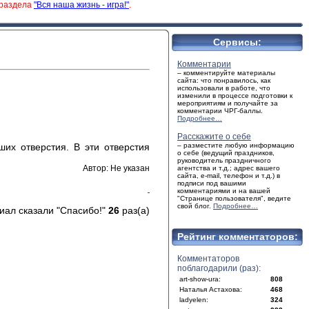
 раздела
"Вся наша жизнь - игра!"
.
Сервисы:
Комментарии
– комментируйте материалы
сайта: что понравилось, как
использовали в работе, что
изменили в процессе подготовки к
мероприятиям и получайте за
комментарии ЧРГ-баллы.
Подробнее…
Расскажите о себе
их отверстия. В эти отверстия
– разместите любую информацию
о себе (ведущий праздников,
руководитель праздничного
Автор: Не указан
агентства и т.д.; адрес вашего
сайта, e-mail, телефон и т.д.) в
подписи под вашими
комментариями и на вашей
"Странице пользователя", ведите
свой блог.
Подробнее…
иал сказали "Спасибо!"
26
раз(а)
Рейтинг комментаторов:
Комментаторов
поблагодарили (раз):
art-show-ura:
808
Наталья Астахова:
468
ladyelen:
324