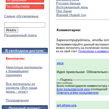
Русская банька
По событиям
Долгожданный день
Про баню
Жаркий Новый год
Самые обсуждаемые
Комментарии:
Расширенный поиск
Зарегистрируйтесь, чтобы ос
Прокомментируйте данный материал 
можно потратить на получение полног
В свободном доступе:
их на свой счет.
Подробнее о коммент
Бесплатно:
vera
Некоторые материалы
к ближайшему
Идея прикольная. Обязательно в
празднику
---
-----------------------------
Подпись:
Нет подписи
Все материалы из
Всего поблагодарили комментатора: 0
раздела «Вся наша
Блог пользователя vera
(сообщений: 
жизнь - игра!»
Ответить в блог пользователя
Поздравления
art-show-ura
Печатный журнал: