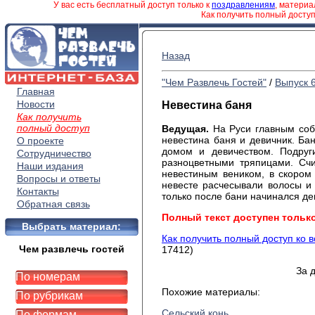
У вас есть бесплатный доступ только к
поздравлениям
, матери
Как получить полный досту
Назад
"Чем Развлечь Гостей"
/
Выпуск 
Главная
Новости
Невестина баня
Как получить
полный доступ
Ведущая.
На Руси главным соб
невестина баня и девичник. Б
О проекте
домом и девичеством. Подруг
Сотрудничество
разноцветными тряпицами. Счит
Наши издания
невестиным веником, в скором
Вопросы и ответы
невесте расчесывали волосы и 
Контакты
только после бани начинался де
Обратная связь
Полный текст доступен тольк
Выбрать материал:
Как получить полный доступ ко 
Чем развлечь гостей
17412)
За 
По номерам
Похожие материалы:
По рубрикам
Сельский конь
По формам