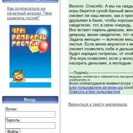
Весело. Спасибо. А мы на свад
Как подписаться на
игры берется сухой банный вени
печатный журнал "Чем
сможет ли наш жених, как и пре
развлечь гостей"
друзьями в баню, чтобы хорошен
свидетелю, тот, в свою очередь
Все встают парень-девушка, жен
девушку, веник свидетелю, тот 
Задача женщин — всячески меша
листья. Если веник вернется к 
сможет позволять себе и дальше
будет изрядно потрепан, от это
Эта игра позволяет, если у моло
насорить деньгами, а молодым -
---
-----------------------------
Подпись:
ведущая, аниматор и оформитель праздников
ura@yandex.ru
Всего поблагодарили комментатора: 
Блог пользователя art-show-ura
(сооб
Ответить в блог пользователя
Вход:
Вернуться к тексту материала
Логин:
Пароль: