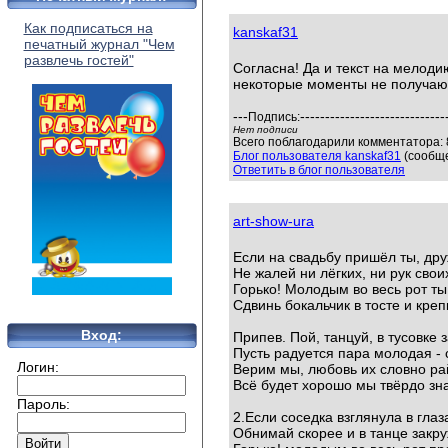
Как подписаться на
kanskaf31
печатный журнал "Чем
развлечь гостей"
Согласна! Да и текст на мелоди
некоторые моменты не получают
---
-----------------------------
Подпись:
Нет подписи
Всего поблагодарили комментатора: 8
Блог пользователя kanskaf31
(сообще
Ответить в блог пользователя
art-show-ura
Если на свадьбу пришёл ты, дру
Не жалей ни лёгких, ни рук своих
Горько! Молодым во весь рот ты
Сдвинь бокальчик в тосте и креп
Вход:
Припев. Пой, танцуй, в тусовке 
Пусть радуется пара молодая - 
Логин:
Верим мы, любовь их словно ра
Всё будет хорошо мы твёрдо зн
Пароль:
2.Если соседка взглянула в глаз
Обнимай скорее и в танце закр