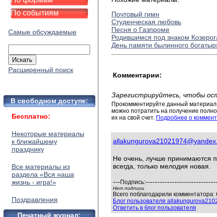
По событиям
Почтовый гимн
Студенческая любовь
Песня о Газпроме
Самые обсуждаемые
Родившимся под знаком Козерог
День памяти былинного богаты
Расширенный поиск
Комментарии:
Зарегистрируйтесь, чтобы ос
В свободном доступе:
Прокомментируйте данный материал 
можно потратить на получение полног
Бесплатно:
их на свой счет.
Подробнее о коммент
Некоторые материалы
allakungurova21021974@yandex
к ближайшему
празднику
Не очень, лучше принимаются пе
всегда, только мелодия новая.
Все материалы из
раздела «Вся наша
---
-----------------------------
жизнь - игра!»
Подпись:
Нет подписи
Всего поблагодарили комментатора: 6
Поздравления
Блог пользователя allakungurova21
Ответить в блог пользователя
Печатный журнал: