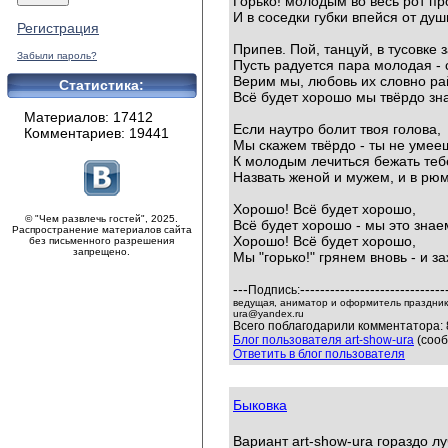
Горько! молодым во весь рот пр
И в соседки губки впейся от душ
Регистрация
Припев. Пой, танцуй, в тусовке 
Забыли пароль?
Пусть радуется пара молодая - 
Верим мы, любовь их словно ра
Статистика:
Всё будет хорошо мы твёрдо зн
Материалов: 17412
Если наутро болит твоя голова,
Комментариев: 19441
Мы скажем твёрдо - ты не умееш
К молодым лечиться бежать теб
Назвать женой и мужем, и в рюм
Хорошо! Всё будет хорошо,
© "Чем развлечь гостей", 2025.
Всё будет хорошо - мы это знае
Распространение материалов сайта
Хорошо! Всё будет хорошо,
без письменного разрешения
запрещено.
Мы "горько!" грянем вновь - и з
---
-----------------------------
Подпись:
ведущая, аниматор и оформитель праздников
ura@yandex.ru
Всего поблагодарили комментатора: 
Блог пользователя art-show-ura
(сооб
Ответить в блог пользователя
Быковка
Вариант art-show-ura гораздо 