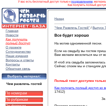
У вас есть бесплатный доступ только к
поздравлениям
, матери
Как получить полный досту
Назад
"Чем Развлечь Гостей"
/
Выпуск 
Главная
Новости
Все будет хорошо
Как получить
полный доступ
На мотив одноименной песни.
О проекте
Если на свадьбу вы гостем приш
Сотрудничество
Вам желаем веселиться мы от в
Наши издания
душ
Вопросы и ответы
И чтоб эта свадьба запомнилась
Контакты
Сейчас споем мы и станцуем дл
Обратная связь
и да
Выбрать материал:
Полный текст доступен тольк
Чем развлечь гостей
Как получить полный доступ ко 
17412)
По номерам
За
По рубрикам
По формам
Похожие материалы: