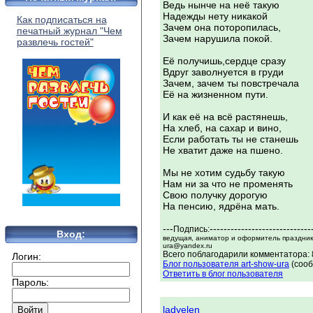
Ведь нынче на неё такую
Надежды нету никакой
Как подписаться на
Зачем она поторопилась,
печатный журнал "Чем
Зачем нарушила покой.
развлечь гостей"
Её получишь,сердце сразу
Вдруг заволнуется в груди
Зачем, зачем ты повстречала
Её на жизненном пути.
И как её на всё растянешь,
На хлеб, на сахар и вино,
Если работать ты не станешь
Не хватит даже на пшено.
Мы не хотим судьбу такую
Нам ни за что не променять
Свою получку дорогую
На пенсию, ядрёна мать.
---
-----------------------------
Подпись:
Вход:
ведущая, аниматор и оформитель праздников
ura@yandex.ru
Всего поблагодарили комментатора: 
Логин:
Блог пользователя art-show-ura
(сооб
Ответить в блог пользователя
Пароль:
ladyelen