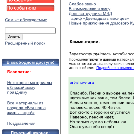
Слабое звено
По событиям
В коммуналке я живу
День сотрудника МВД
Тариф «Двенадцать месяцев»
Самые обсуждаемые
Новые приключения домового К
Комментарии:
Расширенный поиск
Зарегистрируйтесь, чтобы ос
Прокомментируйте данный материал 
В свободном доступе:
можно потратить на получение полног
их на свой счет.
Подробнее о коммент
Бесплатно:
art-show-ura
Некоторые материалы
к ближайшему
празднику
Спасибо. Песни о выходе на пе
шутливые как ваша, тем более. Я
А если честно, тема пенсии на
Все материалы из
человека после 40-45 лет.
раздела «Вся наша
Вот кто-то с горочки спустился
жизнь - игра!»
Наверно, пенсия идёт,
Но только сумма небольшая
Поздравления
Она с ума тебя сведёт.
Печатный журнал: