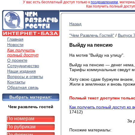
У вас есть бесплатный доступ только к
поздравлениям
, матери
Как получить полный досту
Назад
"Чем Развлечь Гостей"
/
Выпуск 
Главная
Новости
Выйду на пенсию
Как получить
полный доступ
На мотив "Выйду на улицу".
О проекте
Выйду на пенсию — денег нема,
Сотрудничество
Тарифы коммунальные сведут м
Наши издания
с ум
Вопросы и ответы
Хату свою сдам буржуям внаем,
Контакты
Жили в землянках и вновь прож
Обратная связь
Выбрать материал:
Полный текст доступен тольк
Чем развлечь гостей
Как получить полный доступ ко 
17412)
По номерам
За 
По рубрикам
Похожие материалы:
По формам