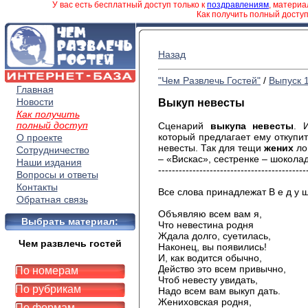
У вас есть бесплатный доступ только к
поздравлениям
, матери
Как получить полный досту
Назад
"Чем Развлечь Гостей"
/
Выпуск 
Главная
Новости
Выкуп невесты
Как получить
полный доступ
Сценарий
выкупа невесты
. 
который предлагает ему откупи
О проекте
невесты. Так для тещи
жених
лов
Сотрудничество
– «Вискас», сестренке – шоколад
Наши издания
-------------------------------------------
Вопросы и ответы
Контакты
Все слова принадлежат В е д у щ
Обратная связь
Объявляю всем вам я,
Выбрать материал:
Что невестина родня
Ждала долго, суетилась,
Чем развлечь гостей
Наконец, вы появились!
И, как водится обычно,
Действо это всем привычно,
По номерам
Чтоб невесту увидать,
По рубрикам
Надо всем вам выкуп дать.
Жениховская родня,
По формам