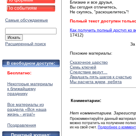
Близкие и все друзья,
Вы сегодня отличитесь,
По событиям
Не скупясь, "раскошелитесь"!
Самые обсуждаемые
Полный текст доступен тольк
Как получить полный доступ ко 
17412)
Расширенный поиск
За
Похожие материалы:
Сказочное царство
В свободном доступе:
Семь ключей
Следствие ведут…
Бесплатно:
Двадцать пять шагов к счастью
Мы расчета ждем, ребята
Некоторые материалы
к ближайшему
празднику
Комментарии:
Все материалы из
раздела «Вся наша
Нет комментариев. Зарегистр
жизнь - игра!»
Прокомментируйте данный материал 
можно потратить на получение полног
Поздравления
их на свой счет.
Подробнее о коммент
Печатный журнал: