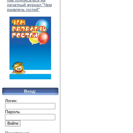
Как подписаться на
печатный журнал "Чем
развлечь гостей"
Вход:
Логин:
Пароль: