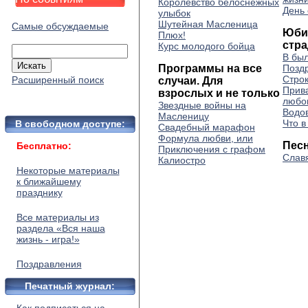
Королевство белоснежных
День 
улыбок
Шутейная Масленица
Самые обсуждаемые
Юби
Плюх!
стр
Курс молодого бойца
В бы
Программы на все
Позд
Стро
Расширенный поиск
случаи. Для
Прив
взрослых и не только
любо
Звездные войны на
Водо
Масленицу
Что в
В свободном доступе:
Свадебный марафон
Формула любви, или
Пес
Бесплатно:
Приключения с графом
Славя
Калиостро
Некоторые материалы
к ближайшему
празднику
Все материалы из
раздела «Вся наша
жизнь - игра!»
Поздравления
Печатный журнал: