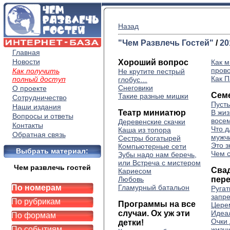
Назад
"Чем Развлечь Гостей"
/
20
Главная
Новости
Хороший вопрос
Как м
пров
Как получить
Не крутите пестрый
Как 
полный доступ
глобус…
Снеговики
О проекте
Сем
Такие разные мишки
Сотрудничество
Пусть
Наши издания
Театр миниатюр
В жиз
Вопросы и ответы
восе
Деревенские скачки
Контакты
Что д
Каша из топора
Обратная связь
мужч
Сестры богатырей
Это з
Компьютерные сети
Выбрать материал:
Чем с
Зубы надо нам беречь,
или Встреча с мистером
Чем развлечь гостей
Сва
Кариесом
Любовь
пер
По номерам
Гламурный батальон
Ругат
запр
По рубрикам
Программы на все
Цере
случаи. Ох уж эти
Идеа
По формам
Очки
детки!
По событиям
жизн