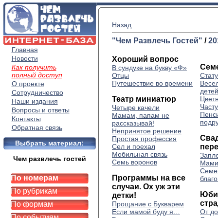
Назад
"Чем Развлечь Гостей"
/
20
Главная
Новости
Хороший вопрос
Сем
Как получить
В сундуке на букву «Ф»
полный доступ
Отцы
Стату
Путешествие во времени
Весе
О проекте
детей
Сотрудничество
Театр миниатюр
Цвет
Наши издания
Часту
Четыре качели
Вопросы и ответы
Пенси
Мамам, папам не
Контакты
подр
рассказывай!
Обратная связь
Непринятое решение
Сва
Простая профессия
Выбрать материал:
Сел и поехал
пер
Мобильная связь
Запл
Чем развлечь гостей
Семь воронов
Мами
Семе
По номерам
Программы на все
благо
случаи. Ох уж эти
По рубрикам
Юби
детки!
стр
По формам
Прощание с Букварем
Если мамой буду я…
От д
По событиям