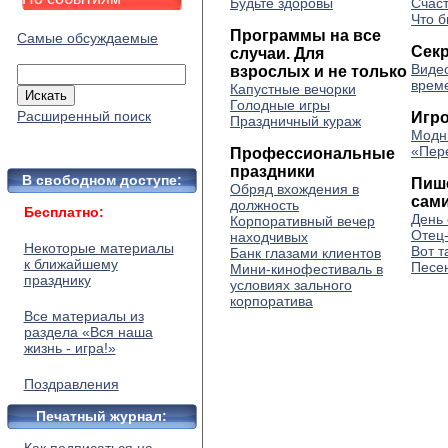
Будьте здоровы
Счаст
Что б
Программы на все
Самые обсуждаемые
Сек
случаи. Для
Виде
взрослых и не только
врем
Капустные вечорки
Голодные игры
Расширенный поиск
Игр
Праздничный кураж
Модн
«Пер
Профессиональные
праздники
В свободном доступе:
Пиш
Обряд вхождения в
сам
должность
Бесплатно:
День 
Корпоративный вечер
Отец
находчивых
Некоторые материалы
Вот т
Банк глазами клиентов
к ближайшему
Песен
Мини-кинофестиваль в
празднику
условиях зального
корпоратива
Все материалы из
раздела «Вся наша
жизнь - игра!»
Поздравления
Печатный журнал: