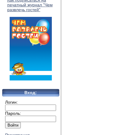
Как подписаться на
печатный журнал "Чем
развлечь гостей"
Вход:
Логин:
Пароль: