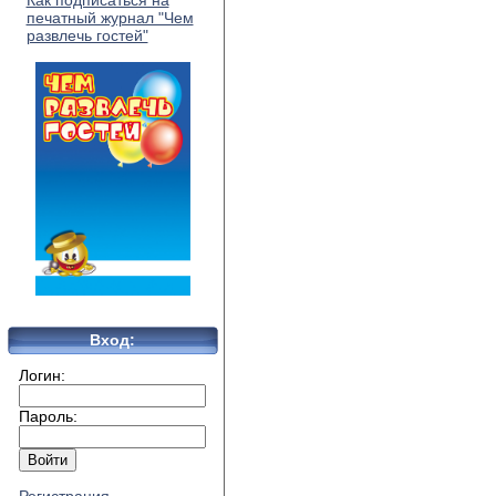
Как подписаться на
печатный журнал "Чем
развлечь гостей"
Вход:
Логин:
Пароль: