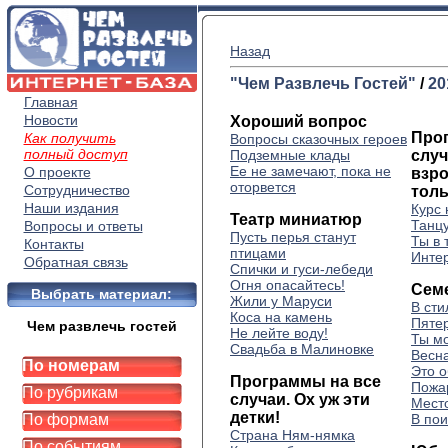
Назад
"Чем Развлечь Гостей"
/
20
Главная
Новости
Хороший вопрос
Про
Как получить
Вопросы сказочных героев
полный доступ
Подземные клады
случ
Ее не замечают, пока не
О проекте
взро
оторвется
Сотрудничество
тол
Наши издания
Курс 
Театр миниатюр
Танцу
Вопросы и ответы
Пусть перья станут
Ты в 
Контакты
птицами
Инте
Обратная связь
Спички и гуси-лебеди
Огня опасайтесь!
Сем
Выбрать материал:
Жили у Маруси
В сти
Коса на камень
Пяте
Чем развлечь гостей
Не лейте воду!
Ты м
Свадьба в Малиновке
Весна
По номерам
Это 
Программы на все
Пожа
По рубрикам
случаи. Ох уж эти
Мест
детки!
По формам
В пои
Страна Ням-нямка
По событиям