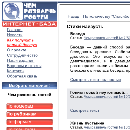
Назад
По количеству "Спасибо!
Стихи наизусть
Главная
Беседа
Новости
Статья.
Чем развлечь гостей № 7(5
Как получить
полный доступ
Беседа — давний способ раз
О проекте
беседовать древние. Любил
Сотрудничество
диалогов. Это искусство
Наши издания
девятнадцатом, и в двадц
Вопросы и ответы
разговорами стали любимым 
блеском отличалась беседа, п
Контакты
Обратная связь
Смотреть текст полностью
Выбрать материал:
Гоним тоской неутолимой...
Чем развлечь гостей
Статья.
Чем развлечь гостей № 10(
По номерам
Смотреть текст
По рубрикам
По формам
Жизнь пустынна
Статья.
Чем развлечь гостей № 10(
По событиям