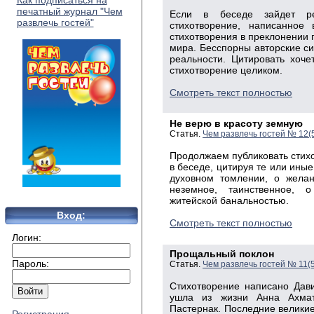
Как подписаться на
печатный журнал "Чем
Если в беседе зайдет ре
развлечь гостей"
стихотворение, написанное
стихотворения в прекло­нении
мира. Бесспорны авторские си
реальности. Цитировать хоче
стихотворение целиком.
Смотреть текст полностью
Не верю в красоту земную
Статья.
Чем развлечь гостей № 12(
Продолжаем публиковать стихо
в беседе, цитируя те или иные
духовном томлении, о жела
неземное, таинственное, 
житейской банальностью.
Вход:
Смотреть текст полностью
Логин:
Прощальный поклон
Пароль:
Статья.
Чем развлечь гостей № 11(
Стихотворение написано Дави
ушла из жизни Анна Ахма
Пастернак. Послед­ние велики