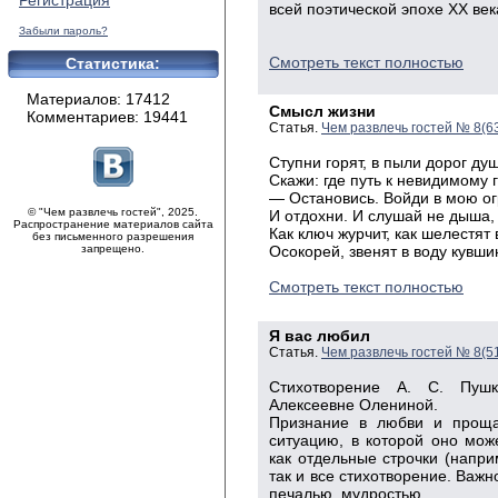
Регистрация
всей поэти­ческой эпохе ХХ век
Забыли пароль?
Смотреть текст полностью
Статистика:
Материалов: 17412
Смысл жизни
Комментариев: 19441
Статья.
Чем развлечь гостей № 8(6
Ступни
горят, в пыли дорог душ
Скажи
: где путь к невидимому 
—
Остановись. Войди в мою
о
© "Чем развлечь гостей", 2025.
И
отдохни. И слушай не дыша,
Распространение материалов сайта
Как
ключ журчит, как шелестят
без письменного разрешения
запрещено.
Осокорей
, звенят в воду кувши
Смотреть текст полностью
Я вас любил
Статья.
Чем развлечь гостей № 8(5
Стихотворение А. С. Пуш
Алексеевне Олениной.
Признание в любви и проща
ситуацию, в которой оно мож
как отдельные строчки (напри
так и все стихотворение. Важ
печалью, мудростью.