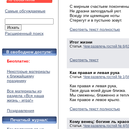
С мирным счастьем покончены
Самые обсуждаемые
Не
дразни запоздалый уют.
Всюду
эти щемящие
ноты
Стерегут
и в пустыню зовут.
Смотреть текст полностью
Расширенный поиск
Итог жизни
Статья.
Чем развлечь гостей № 6(6
В свободном доступе:
Смотреть текст
Бесплатно:
Некоторые материалы
Как правая и левая рука
к ближайшему
Статья.
Чем развлечь гостей № 1(5
празднику
Как
правая и левая рука,
Твоя
душа моей душе близка.
Все материалы из
Мы
смежены, блаженно и тепл
раздела «Вся наша
Как
правое и левое крыло.
жизнь - игра!»
Смотреть текст полностью
Поздравления
Печатный журнал:
Кому венец: богине ль красо
Статья.
Чем развлечь гостей № 4(5