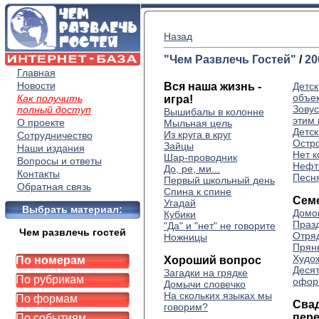
Назад
"Чем Развлечь Гостей"
/
20
Главная
Новости
Вся наша жизнь -
Детск
объе
Как получить
игра!
Зовус
полный доступ
Вышибалы в колонне
этим 
О проекте
Мыльная цель
Детс
Из круга в круг
Сотрудничество
Остро
Зайцы
Наши издания
Нет к
Шар-проводник
Вопросы и ответы
Нефт
До, ре, ми...
Контакты
Песн
Первый школьный день
Обратная связь
Спина к спине
Сем
Угадай
Выбрать материал:
Домо
Кубики
Праз
"Да" и "нет" не говорите
Чем развлечь гостей
Отря
Ножницы
Прян
Худо
По номерам
Хороший вопрос
Десят
Загадки на грядке
По рубрикам
офор
Домычи словечко
На скольких языках мы
По формам
Сва
говорим?
пер
По событиям