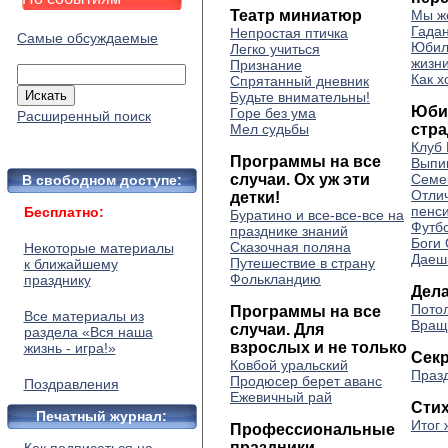
Театр миниатюр
Мы ж
Гадан
Непростая птичка
Самые обсуждаемые
Юбил
Легко учиться
жизн
Признание
Как х
Спрятанный дневник
Будьте внимательны!
Юби
Горе без ума
Расширенный поиск
Мел судьбы
стр
Клуб
Программы на все
Выпи
случаи. Ох уж эти
Семе
В свободном доступе:
Отли
детки!
пенс
Бесплатно:
Буратино и все-все-все на
Футб
празднике знаний
Боги
Сказочная поляна
Некоторые материалы
Даеш
Путешествие в страну
к ближайшему
Фолькландию
празднику
Дела
Пото
Программы на все
Все материалы из
Вращ
случаи. Для
раздела «Вся наша
взрослых и не только
жизнь - игра!»
Сек
Ковбой уральский
Празд
Продюсер берет аванс
Поздравления
Ежевичный рай
Стих
Печатный журнал:
Итог 
Профессиональные
праздники