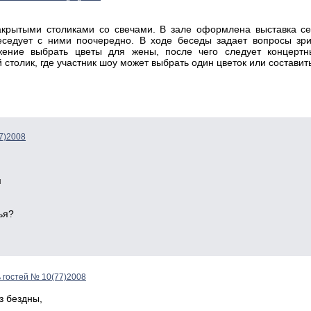
акрытыми столиками со свечами. В зале оформлена выставка се
еседует с ними поочередно. В ходе беседы задает вопросы зри
ение выбрать цветы для жены, после чего следует концерт
 столик, где участник шоу может выбрать один цветок или составить
7)2008
м
ья?
 гостей № 10(77)2008
з бездны,