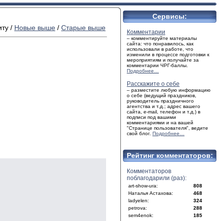
Сервисы:
ту /
Новые выше
/
Старые выше
Комментарии
– комментируйте материалы
сайта: что понравилось, как
использовали в работе, что
изменили в процессе подготовки к
мероприятиям и получайте за
комментарии ЧРГ-баллы.
Подробнее…
Расскажите о себе
– разместите любую информацию
о себе (ведущий праздников,
руководитель праздничного
агентства и т.д.; адрес вашего
сайта, e-mail, телефон и т.д.) в
подписи под вашими
комментариями и на вашей
"Странице пользователя", ведите
свой блог.
Подробнее…
Рейтинг комментаторов:
Комментаторов
поблагодарили (раз):
art-show-ura:
808
Наталья Астахова:
468
ladyelen:
324
petrova:
288
sem4enok:
185