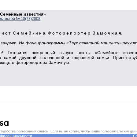
«Семейные известия»
чь гостей № 10(77)2008
с т С е м е й к и н а, Ф о т о р е п о р т е р З а м о ч н а я.
 закрыт. На фоне фонограммы «Звук печатной машинки» звучи
 Готовится экстренный выпуск газеты «Семейные извести
 самой дружной, сплоченной и творческой семьи. Приветству
вающего фоторепортера За­мочную.
удобства пользования сайтом. Если вы не хотите, чтобы ваши пользовательские данн
нфиденциальности.
Со