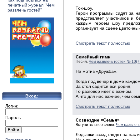
Как подписаться на
печатный журнал "Чем
Ток-шоу.
развлечь гостей"
Герои программы сидят за н
представляет участников и б
каждым героем шоу предлож
организует на сцене цветочный
Смотреть текст полностью
Семейный гимн
Песня.
Чем развлечь гостей № 10(7
На мотив «Дружба».
Когда под вечер в доме каждо
За стол садится вся родня,
То разговор идет о важном.
Вход:
А что для нас важнее, чем сем
Логин:
Смотреть текст полностью
Пароль:
Созвездие «Семья»
Вступительное слово.
Чем развлечь
Ледышки звезд глядят на нас и
Не тающие миллионы лет,