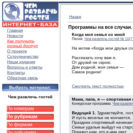
Назад
Программы на все случаи.
Главная
Когда моя семья со мной
Новости
Песня.
Чем развлечь гостей № 10(7
Как получить
полный доступ
На мотив «Когда мои друзья с
О проекте
Сотрудничество
Рассказать хочу вам я,
Наши издания
От друзей не скрою:
Вопросы и ответы
Дом родной, моя семья —
Самое родное!
Контакты
Обратная связь
Смотреть текст полностью
Выбрать материал:
Чем развлечь гостей
Мама, папа, я — спортивная
Конкурсная программа.
Чем развле
По номерам
Ведущий 1.
Здравствуйте, гос
По рубрикам
И пусть веселье не кончается,
Праздник спортивный начинает
По формам
Семьи удалые выйдут на старт
Покажут нам, кто в чем хват.
По событиям