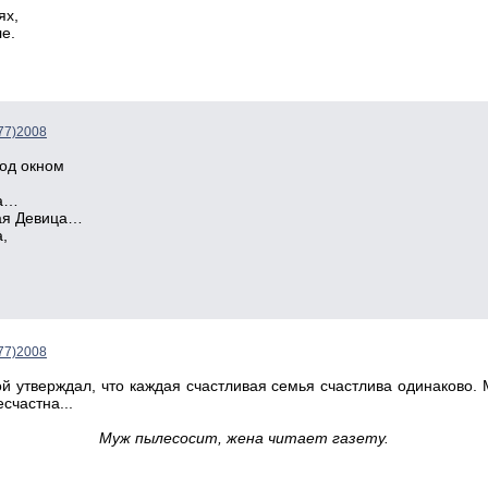
ях,
е.
77)2008
од окном
ца…
ая Девица…
,
77)2008
й утверждал, что каждая счастливая семья счастлива одинаково. 
счастна...
Муж пылесосит, жена читает газету.