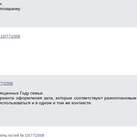
и.
позаранку.
 10(77)2008
77)2008
ященных Году семьи.
рианта оформления зала, которые соответ­ствуют разноплановы
использоваться и в одном и том же контексте.
лечь гостей № 10(77)2008