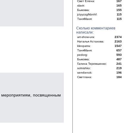
Свет Елена:
167
slavir:
165
Быковка:
155
jctyyzzgfkbnhf:
115
ТаняМаня:
115
Сколько комментариев
написали:
art-show-ura:
2374
Наталья Астахова:
2163
kleopatra:
1547
ТаняМаня:
657
pedorg:
593
Быковка:
487
Галина Теремшенко:
241
solnishko:
219
sem4enok:
196
Светлана:
184
м мероприятиям, посвященным