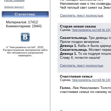
Регистрация
Напоминая нам о тех созвездь
Забыли пароль?
Чей теплый свет сияет на Земл
Статистика:
Смотреть текст полностью
Материалов: 17412
Комментариев: 19441
Старая новая сказка
Сценка.
Чем развлечь гостей № 10(
Сказительница.
Три девицы п
Пряли поздно вечерком…
Девица 1.
Кабы я была цари
© "Чем развлечь гостей", 2025.
Сказительница.
Молвит перв
Распространение материалов сайта
без письменного разрешения
Девица 1.
То на подиум пошла
запрещено.
Славу б, почести нашла!
Смотреть текст полностью
Счастливая семья
Сценка.
Чем развлечь гостей № 10(
Голос.
Лев Николаевич Толсто
счастливая семья по-своему не