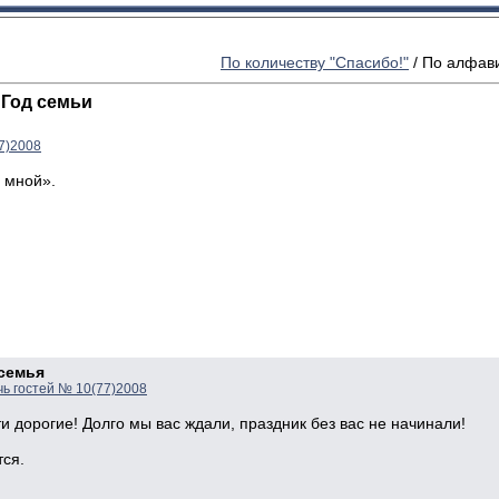
По количеству "Спасибо!"
/
По алфави
 Год семьи
7)2008
о мной».
 семья
чь гостей № 10(77)2008
ти дорогие! Долго мы вас ждали, праздник без вас не начинали!
ся.
,