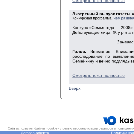
Смотреть текст полностью
Экстренный выпуск газеты 
Конкурсная программа.
Чем развле
Конкурс «Семья года — 2008».
Действующие лица: Ж у р н а л и 
Занавес
Голос.
Внимание! Внимание!
расследование по выявлению
Семейкину и вечно под­гляды
Смотреть текст полностью
Вверх
Сайт использует файлы «cookie» с целью персонализации сервисов и повышения 
Договор-оферта.
Политика ко