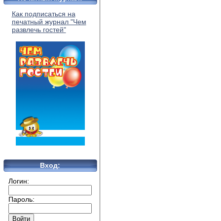
Как подписаться на
печатный журнал "Чем
развлечь гостей"
Вход:
Логин:
Пароль: