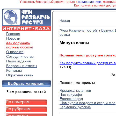
У вас есть бесплатный доступ только к
поздравлениям
, матери
Как получить полный досту
Назад
"Чем Развлечь Гостей"
/
Выпуск 
Главная
семьи
Новости
Минута славы
Как получить
полный доступ
О проекте
Полный текст доступен тольк
Сотрудничество
Наши издания
Как получить полный доступ ко 
Вопросы и ответы
17409)
Контакты
За
Обратная связь
Похожие материалы:
Выбрать материал:
Ярмарка талантов
Чем развлечь гостей
Час триумфа
Елочек парад
По номерам
Шампуром владеет и стар и мла
Гармошки русские
По рубрикам
По формам