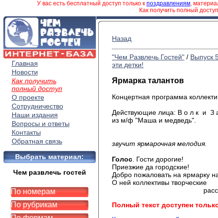
У вас есть бесплатный доступ только к
поздравлениям
, матери
Как получить полный досту
Назад
"Чем Развлечь Гостей"
/
Выпуск 
Главная
эти детки!
Новости
Ярмарка талантов
Как получить
полный доступ
Концертная программа коллекти
О проекте
Сотрудничество
Действующие лица: В о л к и З а 
Наши издания
из м/ф "Маша и медведь".
Вопросы и ответы
Контакты
Перед са
Обратная связь
звучит ярмарочная мелодия.
Выбрать материал:
Голос
. Гости дорогие!
Приезжие да городские!
Чем развлечь гостей
Добро пожаловать на ярмарку н
О ней коллективы творческие
расскажу
По номерам
По рубрикам
Полный текст доступен тольк
По формам