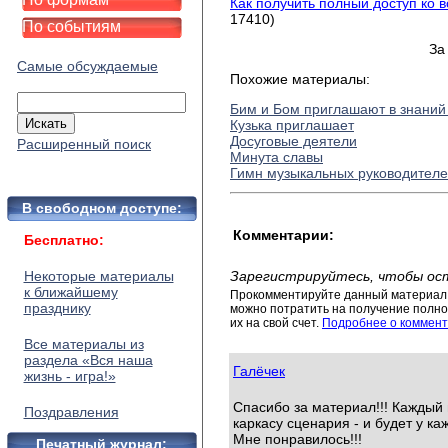
Как получить полный доступ ко 
17410)
По событиям
За
Самые обсуждаемые
Похожие материалы:
Бим и Бом приглашают в знаний
Кузька приглашает
Досуговые деятели
Расширенный поиск
Минута славы
Гимн музыкальных руководител
В свободном доступе:
Комментарии:
Бесплатно:
Некоторые материалы
Зарегистрируйтесь, чтобы ос
к ближайшему
Прокомментируйте данный материал 
празднику
можно потратить на получение полног
их на свой счет.
Подробнее о коммент
Все материалы из
раздела «Вся наша
Галёчек
жизнь - игра!»
Спасибо за материал!!! Каждый 
Поздравления
каркасу сценария - и будет у ка
Мне понравилось!!!
Печатный журнал: