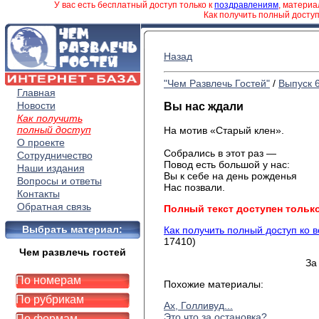
У вас есть бесплатный доступ только к
поздравлениям
, матери
Как получить полный досту
Назад
"Чем Развлечь Гостей"
/
Выпуск 
Главная
Новости
Вы нас ждали
Как получить
полный доступ
На мотив «Старый клен».
О проекте
Собрались в этот раз —
Сотрудничество
Повод есть большой у нас:
Наши издания
Вы к себе на день рожденья
Вопросы и ответы
Нас позвали.
Контакты
Обратная связь
Полный текст доступен тольк
Выбрать материал:
Как получить полный доступ ко 
17410)
Чем развлечь гостей
За
По номерам
Похожие материалы:
По рубрикам
Ах, Голливуд...
Это что за остановка?
По формам