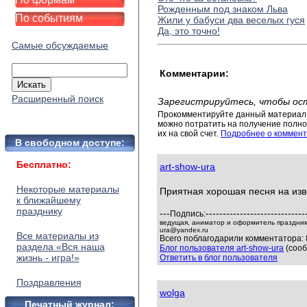
Рожденным под знаком Льва
По событиям
Жили у бабуси два веселых гуся
Да, это точно!
Самые обсуждаемые
Комментарии:
Расширенный поиск
Зарегистрируйтесь, чтобы ос
Прокомментируйте данный материал 
можно потратить на получение полног
их на свой счет.
Подробнее о коммент
В свободном доступе:
Бесплатно:
art-show-ura
Некоторые материалы
Приятная хорошая песня на изв
к ближайшему
празднику
---
-----------------------------
Подпись:
ведущая, аниматор и оформитель праздников
ura@yandex.ru
Все материалы из
Всего поблагодарили комментатора: 
раздела «Вся наша
Блог пользователя art-show-ura
(сооб
жизнь - игра!»
Ответить в блог пользователя
Поздравления
wolga
Печатный журнал: