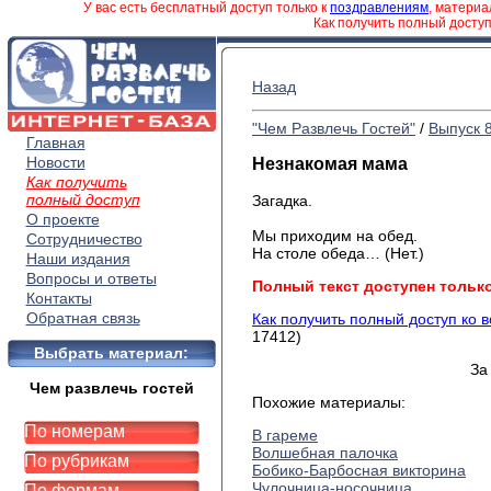
У вас есть бесплатный доступ только к
поздравлениям
, матери
Как получить полный досту
Назад
"Чем Развлечь Гостей"
/
Выпуск 
Главная
Новости
Незнакомая мама
Как получить
полный доступ
Загадка.
О проекте
Мы приходим на обед.
Сотрудничество
На столе обеда… (Нет.)
Наши издания
Вопросы и ответы
Полный текст доступен тольк
Контакты
Обратная связь
Как получить полный доступ ко 
17412)
Выбрать материал:
За
Чем развлечь гостей
Похожие материалы:
По номерам
В гареме
Волшебная палочка
По рубрикам
Бобико-Барбосная викторина
Чулочница-носочница
По формам