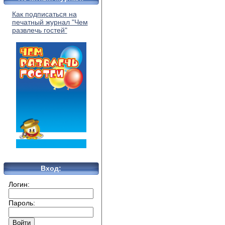
Как подписаться на
печатный журнал "Чем
развлечь гостей"
Вход:
Логин:
Пароль: