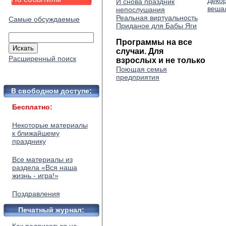
Декор
И снова праздник
веша
непослушания
Реальная виртуальность
Самые обсуждаемые
Приданое для Бабы Яги
Программы на все
случаи. Для
Расширенный поиск
взрослых и не только
Поющая семья
предприятия
В свободном доступе:
Бесплатно:
Некоторые материалы
к ближайшему
празднику
Все материалы из
раздела «Вся наша
жизнь - игра!»
Поздравления
Печатный журнал: