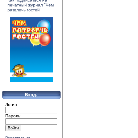
Как подписаться на
печатный журнал "Чем
развлечь гостей"
Вход:
Логин:
Пароль: