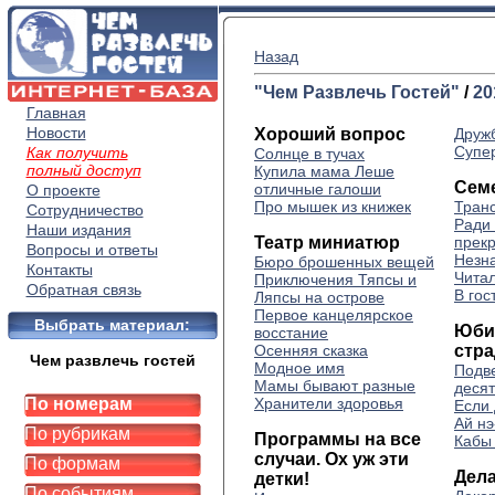
Назад
"Чем Развлечь Гостей"
/
20
Главная
Новости
Хороший вопрос
Друж
Супе
Как получить
Солнце в тучах
полный доступ
Купила мама Леше
Сем
отличные галоши
О проекте
Про мышек из книжек
Тран
Сотрудничество
Ради 
Наши издания
Театр миниатюр
прек
Вопросы и ответы
Незн
Бюро брошенных вещей
Контакты
Чита
Приключения Тяпсы и
Обратная связь
В гос
Ляпсы на острове
Первое канцелярское
Выбрать материал:
Юби
восстание
Осенняя сказка
стр
Чем развлечь гостей
Модное имя
Подв
Мамы бывают разные
десят
По номерам
Хранители здоровья
Если
Ай нэ
По рубрикам
Программы на все
Кабы
случаи. Ох уж эти
По формам
Дела
детки!
По событиям