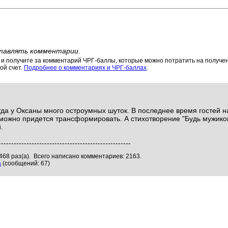
тавлять комментарии.
 получите за комментарий ЧРГ-баллы, которые можно потратить на получени
ой счет.
Подробнее о комментариях и ЧРГ-баллах
.
гда у Оксаны много остроумных шуток. В последнее время гостей н
можно придется трансформировать. А стихотворение "Будь мужико
.
----------------------------------------------------
468 раз(а). Всего написано комментариев: 2163.
а
(сообщений: 67)