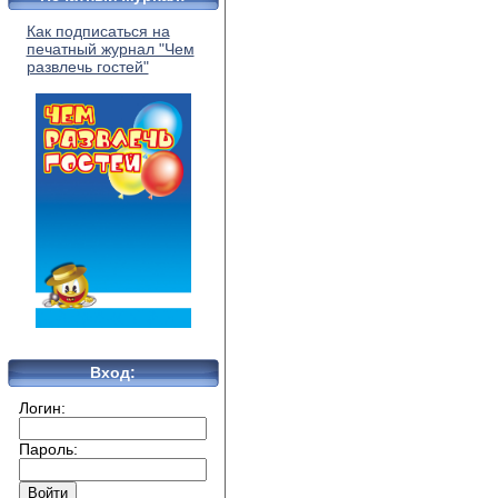
Как подписаться на
печатный журнал "Чем
развлечь гостей"
Вход:
Логин:
Пароль: