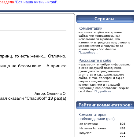
 раздела
"Вся наша жизнь - игра!"
.
Сервисы:
Комментарии
– комментируйте материалы
сайта: что понравилось, как
использовали в работе, что
изменили в процессе подготовки к
мероприятиям и получайте за
комментарии ЧРГ-баллы.
Подробнее…
ринц, то есть жених... Отлично,
Расскажите о себе
– разместите любую информацию
инца на белом коне... А пришел
о себе (ведущий праздников,
руководитель праздничного
агентства и т.д.; адрес вашего
сайта, e-mail, телефон и т.д.) в
подписи под вашими
комментариями и на вашей
"Странице пользователя", ведите
свой блог.
Подробнее…
Автор: Ожогина О.
иал сказали "Спасибо!"
13
раз(а)
Рейтинг комментаторов:
Комментаторов
поблагодарили (раз):
art-show-ura:
808
Наталья Астахова:
468
ladyelen:
324