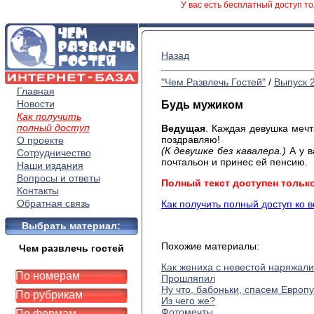
У вас есть бесплатный доступ то
Назад
"Чем Развлечь Гостей"
/
Выпуск 
Главная
Новости
Будь мужиком
Как получить
полный доступ
Ведущая
. Каждая девушка мечта
поздравляю!
О проекте
(К девушке без кавалера.)
А у в
Сотрудничество
почтальон и принес ей пенсию.
Наши издания
Вопросы и ответы
Полный текст доступен тольк
Контакты
Обратная связь
Как получить полный доступ ко 
Выбрать материал:
Похожие материалы:
Чем развлечь гостей
Как жениха с невестой наряжали
По номерам
Прошляпил
Ну что, бабоньки, спасем Европ
По рубрикам
Из чего же?
Фотомечты
По формам