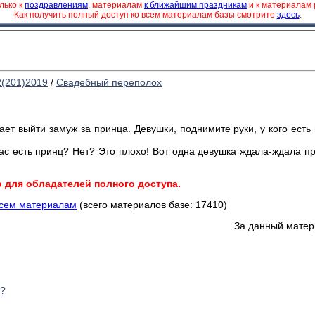
лько к
поздравлениям
, материалам
к ближайшим праздникам
и к материалам
Как получить полный доступ ко всем материалам базы смотрите
здесь
.
2(201)2019
/
Свадебный переполох
ет выйти замуж за принца. Девушки, поднимите руки, у кого есть п
ас есть принц? Нет? Это плохо! Вот одна девушка ждала-ждала пр
о для обладателей полного доступа.
всем материалам
(всего материалов базе: 17410)
За данный матер
у?