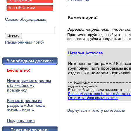
По событиям
Комментарии:
Самые обсуждаемые
Зарегистрируйтесь, чтобы ос
Прокомментируйте данный материал и
перевести в рубли и получить их на св
Расширенный поиск
Наталья Астахова
В свободном доступе:
Интересная программа! Как все
групповую часть программы воз
Бесплатно:
отдельным номером - кричалкой
Некоторые материалы
---
-----------------------------
Подпись:
к ближайшему
ведущая праздников
празднику
Всего поблагодарили комментатора: 
Блог пользователя Наталья Астахов
Ответить в блог пользователя
Все материалы из
раздела «Вся наша
жизнь - игра!»
Вернуться к тексту материала
Поздравления
Печатный журнал: