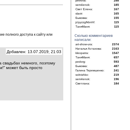
petrova:
288
sem4enok:
185
Свет Елена:
167
slavir:
165
Быковка:
155
jctyyzzgfkbnhf:
115
ТаняМаня:
115
е полного доступа к сайту или
Сколько комментариев
написали:
art-show-ura:
2374
Наталья Астахова:
2163
Добавлен: 13.07.2019; 21:03
kleopatra:
1547
ТаняМаня:
657
pedorg:
593
а свадьбах немного, поэтому
Быковка:
487
м!" может быть просто
Галина Теремшенко:
241
solnishko:
219
sem4enok:
196
Светлана:
184