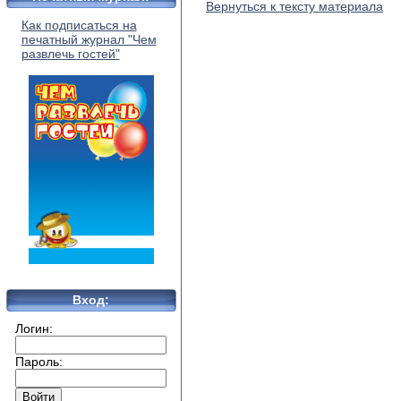
Вернуться к тексту материала
Как подписаться на
печатный журнал "Чем
развлечь гостей"
Вход:
Логин:
Пароль: