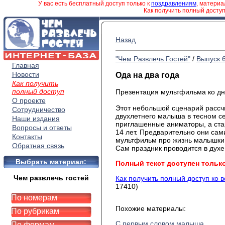
У вас есть бесплатный доступ только к
поздравлениям
, матери
Как получить полный досту
Назад
"Чем Развлечь Гостей"
/
Выпуск 
Главная
Новости
Ода на два года
Как получить
полный доступ
Презентация мультфильма ко д
О проекте
Этот небольшой сценарий рассч
Сотрудничество
двухлетнего малыша в тесном се
Наши издания
приглашенные аниматоры, а ста
Вопросы и ответы
14 лет. Предварительно они са
Контакты
мультфильм про жизнь малышки
Обратная связь
Сам праздник проводится в дух
Выбрать материал:
Полный текст доступен тольк
Чем развлечь гостей
Как получить полный доступ ко 
17410)
По номерам
Похожие материалы:
По рубрикам
С первым словом малыша
По формам