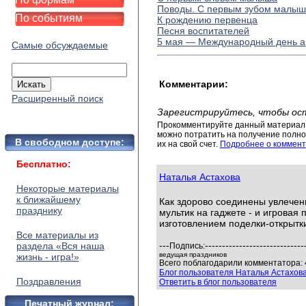
Поводы. С первым зубом малы
По событиям
К рождению первенца
Песня воспитателей
5 мая — Международный день а
Самые обсуждаемые
Комментарии:
Расширенный поиск
Зарегистрируйтесь, чтобы ос
Прокомментируйте данный материал 
можно потратить на получение полног
В свободном доступе:
их на свой счет.
Подробнее о коммент
Бесплатно:
Наталья Астахова
Некоторые материалы
к ближайшему
Как здорово соединены увлечен
празднику
мультик на гаджете - и игровая
изготовлением поделки-открытк
Все материалы из
---
-----------------------------
раздела «Вся наша
Подпись:
ведущая праздников
жизнь - игра!»
Всего поблагодарили комментатора: 
Блог пользователя Наталья Астахов
Поздравления
Ответить в блог пользователя
Печатный журнал: