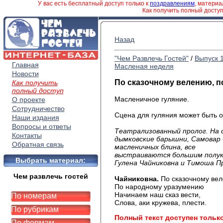
У вас есть бесплатный доступ только к
поздравлениям
, матери
Как получить полный досту
Назад
"Чем Развлечь Гостей"
/
Выпуск 
Главная
Масленая неделя
Новости
По сказочному велению, п
Как получить
полный доступ
Масленичное гуляние.
О проекте
Сотрудничество
Сцена для гуляния может быть 
Наши издания
Вопросы и ответы
Театрализованный пролог. На 
Контакты
дымковские барышни, Самовар 
Обратная связь
масленичных
выстраиваются большим полук
Выбрать материал:
Гулена Чайниковна и Тимоша П
Чем развлечь гостей
Чайниковна.
По сказочному ве
По народному уразумению
Начинаем наш сказ вести,
По номерам
Слова, аки кружева, плести.
По рубрикам
Полный текст доступен тольк
По формам