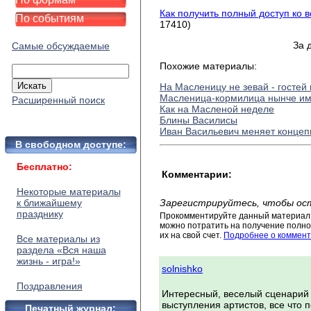
Как получить полный доступ ко 
По событиям
17410)
За 
Самые обсуждаемые
Похожие материалы:
На Масленицу не зевай - гостей 
Масленица-кормилица нынче и
Расширенный поиск
Как на Масленой неделе
Блины Василисы
Иван Васильевич меняет конце
В свободном доступе:
Бесплатно:
Комментарии:
Некоторые материалы
к ближайшему
Зарегистрируйтесь, чтобы ос
празднику
Прокомментируйте данный материал 
можно потратить на получение полног
их на свой счет.
Подробнее о коммент
Все материалы из
раздела «Вся наша
жизнь - игра!»
solnishko
Поздравления
Интересный, веселый сценарий 
выступления артистов, все что 
Печатный журнал: