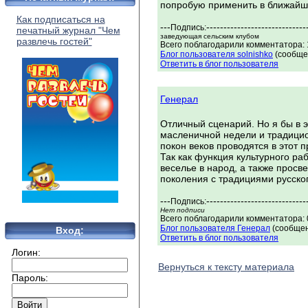
попробую применить в ближайш
Как подписаться на
---
-----------------------------
Подпись:
печатный журнал "Чем
заведующая сельским клубом
развлечь гостей"
Всего поблагодарили комментатора: 1
Блог пользователя solnishko
(сообщен
Ответить в блог пользователя
Генерал
Отличный сценарий. Но я бы в 
масленичной недели и традицио
покон веков проводятся в этот п
Так как функция культурного ра
веселье в народ, а также просв
поколения с традициями русског
---
-----------------------------
Подпись:
Нет подписи
Всего поблагодарили комментатора: 0
Блог пользователя Генерал
(сообщен
Вход:
Ответить в блог пользователя
Логин:
Вернуться к тексту материала
Пароль: