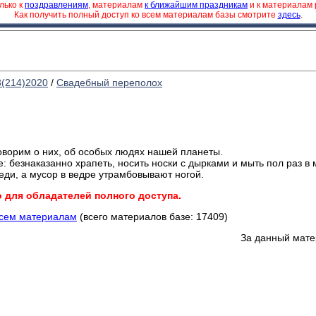
лько к
поздравлениям
, материалам
к ближайшим праздникам
и к материалам
Как получить полный доступ ко всем материалам базы смотрите
здесь
.
3(214)2020
/
Свадебный переполох
оворим о них, об особых людях нашей планеты.
: безнаказанно храпеть, носить носки с дырками и мыть пол раз в 
еди, а мусор в ведре утрамбовывают ногой.
о для обладателей полного доступа.
всем материалам
(всего материалов базе: 17409)
За данный мате