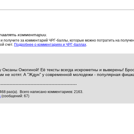
тавлять комментарии.
 получите за комментарий ЧРГ-баллы, которые можно потратить на получени
ой счет.
Подробнее о комментариях и ЧРГ-баллах
.
у Оксаны Ожогиной! Её тексты всегда искрометны и выверены! Брос
 не хотят. А "Ждун" у современной молодежи - популярная фишк
----------------------------------------------------
468 раз(а). Всего написано комментариев: 2163.
а
(сообщений: 67)