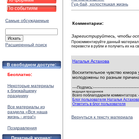
Гуд-бай, холостяцкая жизнь
По событиям
Самые обсуждаемые
Комментарии:
Зарегистрируйтесь, чтобы ос
Прокомментируйте данный материал и
Расширенный поиск
перевести в рубли и получить их на св
Наталья Астахова
В свободном доступе:
Восхитительное чувство юмора 
Бесплатно:
молодожены по разным причинам
Некоторые материалы
---
-----------------------------
Подпись:
к ближайшему
ведущая праздников
празднику
Всего поблагодарили комментатора: 
Блог пользователя Наталья Астахов
Ответить в блог пользователя
Все материалы из
раздела «Вся наша
жизнь - игра!»
Вернуться к тексту материала
Поздравления
Печатный журнал: