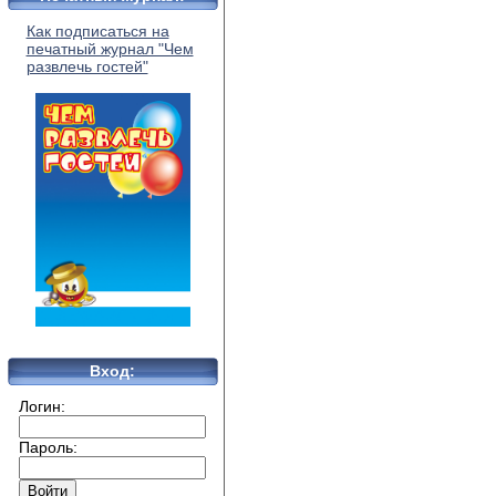
Как подписаться на
печатный журнал "Чем
развлечь гостей"
Вход:
Логин:
Пароль: