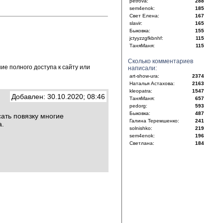
petrova:
288
sem4enok:
185
Свет Елена:
167
slavir:
165
Быковка:
155
jctyyzzgfkbnhf:
115
ТаняМаня:
115
Сколько комментариев
е полного доступа к сайту или
написали:
art-show-ura:
2374
Наталья Астахова:
2163
kleopatra:
1547
Добавлен: 30.10.2020; 08:46
ТаняМаня:
657
pedorg:
593
Быковка:
487
ать повязку многие
Галина Теремшенко:
241
а.
solnishko:
219
sem4enok:
196
Светлана:
184