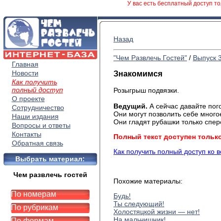
У вас есть бесплатный доступ то
Назад
"Чем Развлечь Гостей"
/
Выпуск 
Главная
Новости
Знакомимся
Как получить
полный доступ
Розыгрыш подвязки.
О проекте
Ведущий.
А сейчас давайте пог
Сотрудничество
Они могут позволить себе многое
Наши издания
Они гладят рубашки только спер
Вопросы и ответы
Контакты
Полный текст доступен тольк
Обратная связь
Как получить полный доступ ко 
Выбрать материал:
Чем развлечь гостей
Похожие материалы:
По номерам
Будь!
Ты следующий!
По рубрикам
Холостяцкой жизни — нет!
На мальчишник!
По формам