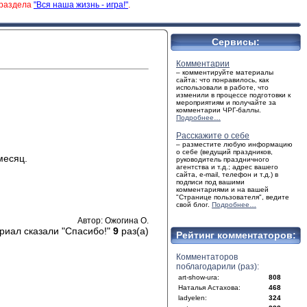
 раздела
"Вся наша жизнь - игра!"
.
Сервисы:
Комментарии
– комментируйте материалы
сайта: что понравилось, как
использовали в работе, что
изменили в процессе подготовки к
мероприятиям и получайте за
комментарии ЧРГ-баллы.
Подробнее…
Расскажите о себе
– разместите любую информацию
о себе (ведущий праздников,
месяц.
руководитель праздничного
агентства и т.д.; адрес вашего
сайта, e-mail, телефон и т.д.) в
подписи под вашими
комментариями и на вашей
"Странице пользователя", ведите
свой блог.
Подробнее…
Автор: Ожогина О.
риал сказали "Спасибо!"
9
раз(а)
Рейтинг комментаторов:
Комментаторов
поблагодарили (раз):
art-show-ura:
808
Наталья Астахова:
468
ladyelen:
324