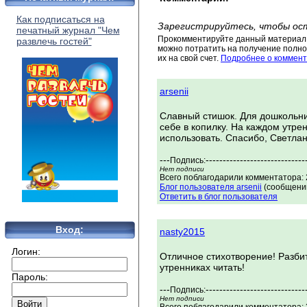
Как подписаться на
Зарегистрируйтесь, чтобы ос
печатный журнал "Чем
Прокомментируйте данный материал 
развлечь гостей"
можно потратить на получение полног
их на свой счет.
Подробнее о коммент
arsenii
Славный стишок. Для дошкольни
себе в копилку. На каждом утр
использовать. Спасибо, Светлан
---
-----------------------------
Подпись:
Нет подписи
Всего поблагодарили комментатора: 2
Блог пользователя arsenii
(сообщений
Ответить в блог пользователя
Вход:
nasty2015
Логин:
Отличное стихотворение! Разбит
утренниках читать!
Пароль:
---
-----------------------------
Подпись:
Нет подписи