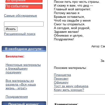
Песни петь про честь страны.
И скажу я вам, что дед —
По событиям
Главный мой авторитет.
Потому желаю я
Самые обсуждаемые
Бравым оставаться,
Чтоб на свадьбе у меня
Смог ты оторваться.
А сегодня, мой родной,
Здравия желаю!
Расширенный поиск
Обнимаю и целую,
Поздравляю!
Автор: Св
В свободном доступе:
Бесплатно:
За
Некоторые материалы
Похожие материалы:
к ближайшему
празднику
Планшетка
Пересвет
Все материалы из
Офицеру
раздела «Вся наша
Тост за жену офицера
жизнь - игра!»
Кому жить хорошо?
Поздравления
Печатный журнал:
Комментарии: