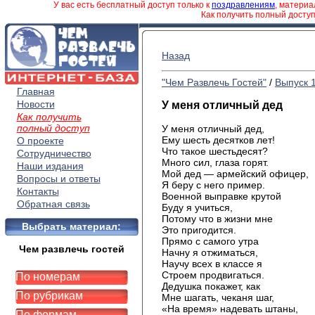
У вас есть бесплатный доступ только к
поздравлениям
, матери
Как получить полный досту
Назад
"Чем Развлечь Гостей"
/
Выпуск 
Главная
Новости
У меня отличный дед
Как получить
полный доступ
У меня отличный дед,
Ему шесть десятков лет!
О проекте
Что такое шестьдесят?
Сотрудничество
Много сил, глаза горят.
Наши издания
Мой дед — армейский офицер,
Вопросы и ответы
Я беру с него пример.
Контакты
Военной выправке крутой
Обратная связь
Буду я учиться,
Потому что в жизни мне
Выбрать материал:
Это пригодится.
Прямо с самого утра
Чем развлечь гостей
Начну я отжиматься,
Научу всех в классе я
Строем продвигаться.
По номерам
Дедушка покажет, как
По рубрикам
Мне шагать, чеканя шаг,
«На время» надевать штаны,
По формам