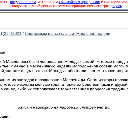
лько к
поздравлениям
, материалам
к ближайшим праздникам
и к материалам
Как получить полный доступ ко всем материалам базы смотрите
здесь
.
11(234)2021
/
Программы на все случаи. Масленая неделя
мей.
кой Масленицы было чествование молодых семей, которые перед 
бытье. Именно в масленичную неделю молодоженов соседи могли п
дой, заставить целоваться. Молодых обсыпали снегом в качестве р
одном из эпизодов празднования Масленицы. Организаторы празд
, которые женаты меньше года, а также их родственников и друзей
 санях, либо их сопровождает торжественная процессия традиц
Звучат наигрыши
на народных инструментах.
равит,