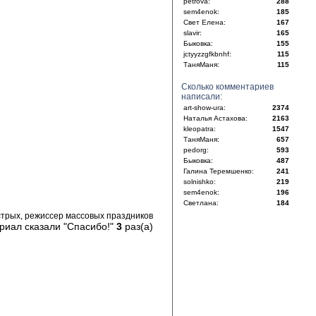
petrova:
288
sem4enok:
185
Свет Елена:
167
slavir:
165
Быковка:
155
jctyyzzgfkbnhf:
115
ТаняМаня:
115
Сколько комментариев
написали:
art-show-ura:
2374
Наталья Астахова:
2163
kleopatra:
1547
ТаняМаня:
657
pedorg:
593
Быковка:
487
Галина Теремшенко:
241
solnishko:
219
sem4enok:
196
Светлана:
184
стрых, режиссер массовых праздников
риал сказали "Спасибо!"
3
раз(а)