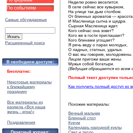
Неделю ровно веселится.
В селе сейчас все кувырком,
По событиям
На улице так дым столбом.
От блинных ароматов — красота
Самые обсуждаемые
И Масленица сытна и щедра.
Сырная Масленица ждет.
Кого сейчас она зовет?
Кого же в гости приглашает?
Кого блинами угощает?
Расширенный поиск
Я речь веду о парах молодых,
О ладных, статных, удалых.
О вас мы говорим, молодожены.
Лицом пригожи ваши жены.
В свободном доступе:
Мужья собой богатыри.
(Ведущая обращается ко всем 
Бесплатно:
Полный текст доступен тольк
Некоторые материалы
Как получить полный доступ ко 
к ближайшему
празднику
Все материалы из
Похожие материалы:
раздела «Вся наша
жизнь - игра!»
Вечный мальчик
Блинный стол
Поздравления
Курум
Календарь народной куклы
Печатный журнал:
Свет и тепло