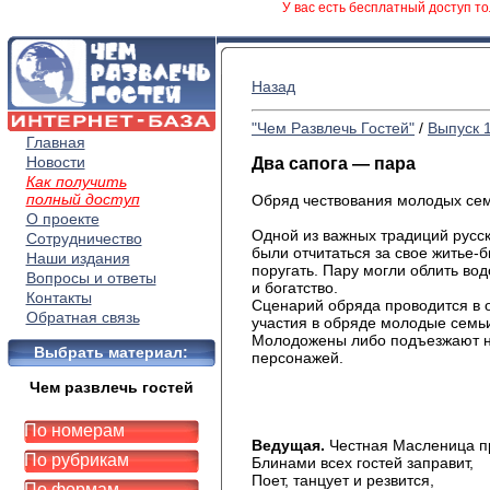
У вас есть бесплатный доступ то
Назад
"Чем Развлечь Гостей"
/
Выпуск 
Главная
Новости
Два сапога — пара
Как получить
полный доступ
Обряд чествования молодых се
О проекте
Одной из важных традиций русс
Сотрудничество
были отчитаться за свое житье-
Наши издания
поругать. Пару могли облить во
Вопросы и ответы
и богатство.
Контакты
Сценарий обряда проводится в 
Обратная связь
участия в обряде молодые семьи
Молодожены либо подъезжают на
Выбрать материал:
персонажей.
Чем развлечь гостей
По номерам
Ведущая.
Честная Масленица п
По рубрикам
Блинами всех гостей заправит,
Поет, танцует и резвится,
По формам