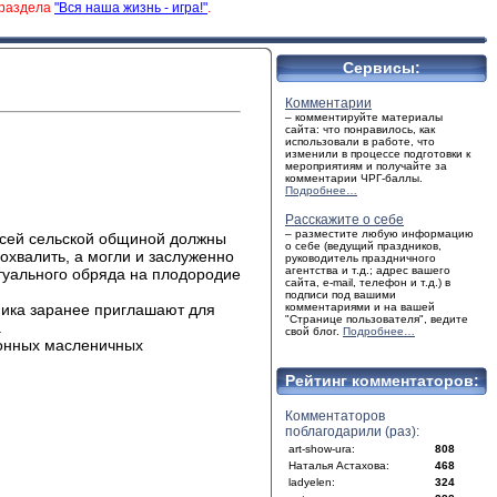
 раздела
"Вся наша жизнь - игра!"
.
Сервисы:
Комментарии
– комментируйте материалы
сайта: что понравилось, как
использовали в работе, что
изменили в процессе подготовки к
мероприятиям и получайте за
комментарии ЧРГ-баллы.
Подробнее…
Расскажите о себе
– разместите любую информацию
всей сельской общиной должны
о себе (ведущий праздников,
охвалить, а могли и заслуженно
руководитель праздничного
агентства и т.д.; адрес вашего
итуального обряда на плодородие
сайта, e-mail, телефон и т.д.) в
подписи под вашими
ника заранее приглашают для
комментариями и на вашей
"Странице пользователя", ведите
.
свой блог.
Подробнее…
ионных масленичных
Рейтинг комментаторов:
Комментаторов
поблагодарили (раз):
art-show-ura:
808
Наталья Астахова:
468
ladyelen:
324