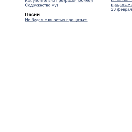
Как упоительно прекрасен юбилей
пределами
Содружество муз
23 феврал
Песни
Не будем с юностью прощаться