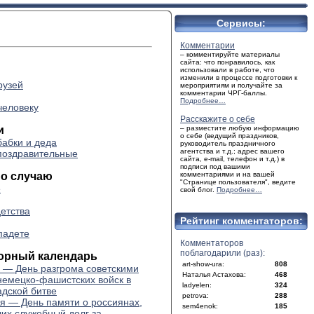
Сервисы:
Комментарии
– комментируйте материалы
сайта: что понравилось, как
использовали в работе, что
изменили в процессе подготовки к
рузей
мероприятиям и получайте за
комментарии ЧРГ-баллы.
Подробнее…
человеку
Расскажите о себе
и
– разместите любую информацию
о себе (ведущий праздников,
бабки и деда
руководитель праздничного
агентства и т.д.; адрес вашего
поздравительные
сайта, e-mail, телефон и т.д.) в
подписи под вашими
по случаю
комментариями и на вашей
"Странице пользователя", ведите
е
свой блог.
Подробнее…
детства
Рейтинг комментаторов:
падете
Комментаторов
поблагодарили (раз):
орный календарь
art-show-ura:
808
 — День разгрома советскими
Наталья Астахова:
468
немецко-фашистских войск в
ladyelen:
324
адской битве
petrova:
288
я — День памяти о россиянах,
sem4enok:
185
их служебный долг за