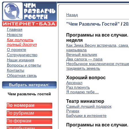
Назад
"Чем Развлечь Гостей"
/
20
Главная
Новости
Программы на все случаи.
Как получить
неделя
полный доступ
Как Зима Весну встречала, сама
О проекте
накрывала
Вечный мальчик
Сотрудничество
Два сапога — пара
Наши издания
Необычное масленичное путеше
Вопросы и ответы
тридевять земель
Контакты
Обратная связь
Хороший вопрос
Арсенал
Выбрать материал:
Раз плюнуть
Я подарю тебе…
Чем развлечь гостей
Театр миниатюр
По номерам
Самый лучший подарок
Ручеек
По рубрикам
Бабушки в интернете
По формам
Программы на все случаи. 
По событиям