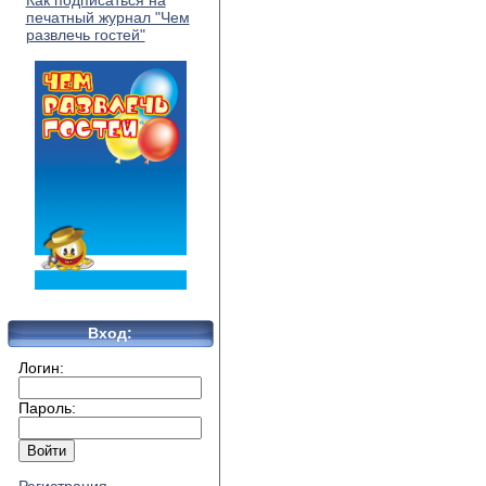
Как подписаться на
печатный журнал "Чем
развлечь гостей"
Вход:
Логин:
Пароль: