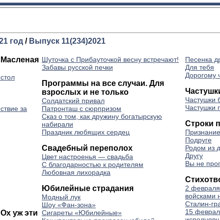
21 год
/
Выпуск 11(234)2021
 Масленая
Шуточка с Прибауточкой весну встречают!
Песенка д
Забавы русской печки
Для тебя
Дорогому 
 стол
Программы на все случаи. Для
Частушк
взрослых и не только
Частушки 
Солдатский привал
Частушки 
ствие за
Патронташ с сюрпризом
Сказ о том, как дружину богатырскую
Строки 
набирали
Праздник любящих сердец
Признани
Подруге
Свадебный переполох
Родом из 
Другу
Цвет настроенья — свадьба
Вы не про
С благодарностью к родителям
Любовная лихорадка
Стихотв
Юбилейные страдания
2 февраля
войсками 
Модный лук
Сталин-гр
Шоу «Фан-зона»
15 феврал
Ох уж эти
Сигареты «Юбилейные»
исполнявш