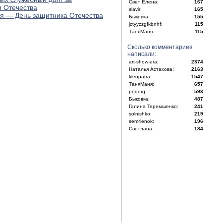
Свет Елена:
167
 Отечества
slavir:
165
я — День защитника Отечества
Быковка:
155
jctyyzzgfkbnhf:
115
ТаняМаня:
115
Сколько комментариев
написали:
art-show-ura:
2374
Наталья Астахова:
2163
kleopatra:
1547
ТаняМаня:
657
pedorg:
593
Быковка:
487
Галина Теремшенко:
241
solnishko:
219
sem4enok:
196
Светлана:
184