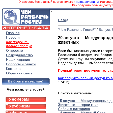
У вас есть бесплатный доступ только к
поздравлениям
, матери
Как получить полный досту
Назад
"Чем Развлечь Гостей"
/
Выпуск 
Главная
Новости
20 августа — Международ
Как получить
животных
полный доступ
О проекте
Если бы животные умели говорит
Рассказали б людям, как бездо
Сотрудничество
Детям как игрушки покупают нас
Наши издания
Надоели детям — выбросят тотч
Вопросы и ответы
Контакты
Полный текст доступен тольк
Обратная связь
Как получить полный доступ ко 
Выбрать материал:
17412)
Чем развлечь гостей
Похожие материалы:
По номерам
15 августа — Международный д
Животные — герои книг
По рубрикам
Собачья викторина
По формам
14 августа — Медовый Спас