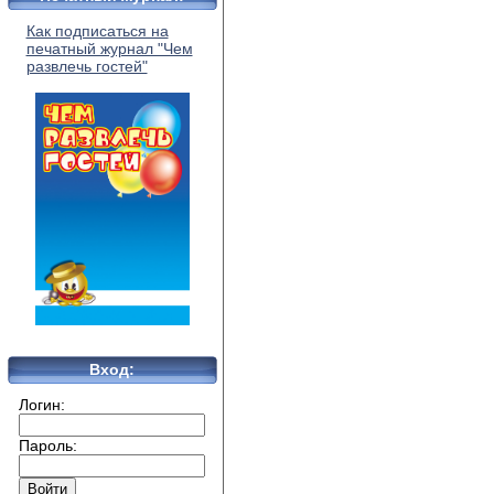
Как подписаться на
печатный журнал "Чем
развлечь гостей"
Вход:
Логин:
Пароль: