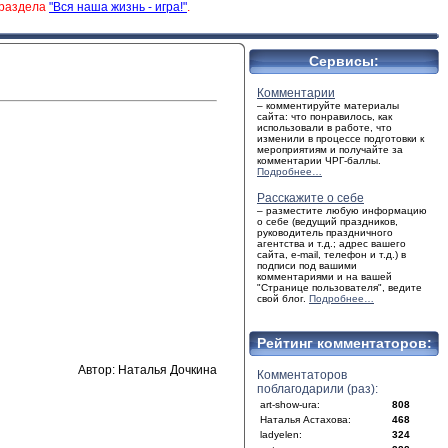
 раздела
"Вся наша жизнь - игра!"
.
Сервисы:
Комментарии
– комментируйте материалы
сайта: что понравилось, как
использовали в работе, что
изменили в процессе подготовки к
мероприятиям и получайте за
комментарии ЧРГ-баллы.
Подробнее…
Расскажите о себе
– разместите любую информацию
о себе (ведущий праздников,
руководитель праздничного
агентства и т.д.; адрес вашего
сайта, e-mail, телефон и т.д.) в
подписи под вашими
комментариями и на вашей
"Странице пользователя", ведите
свой блог.
Подробнее…
Рейтинг комментаторов:
Автор: Наталья Дочкина
Комментаторов
поблагодарили (раз):
art-show-ura:
808
Наталья Астахова:
468
ladyelen:
324