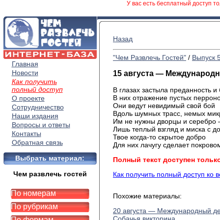
У вас есть бесплатный доступ то
Назад
"Чем Развлечь Гостей"
/
Выпуск 
Главная
Новости
15 августа — Международ
Как получить
полный доступ
В глазах застыла преданность и 
В них отражение пустых перроно
О проекте
Они ведут невидимый свой бой
Сотрудничество
Вдоль шумных трасс, немых мик
Наши издания
Им не нужны дворцы и серебро
Вопросы и ответы
Лишь теплый взгляд и миска с д
Контакты
Твое когда-то скрытое добро
Обратная связь
Для них лачугу сделает покрово
Выбрать материал:
Полный текст доступен тольк
Чем развлечь гостей
Как получить полный доступ ко 
По номерам
Похожие материалы:
По рубрикам
20 августа — Международный д
Собачья викторина
По формам