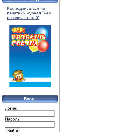
Как подписаться на
печатный журнал "Чем
развлечь гостей"
Вход:
Логин:
Пароль: