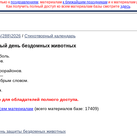
лько к
поздравлениям
, материалам
к ближайшим праздникам
и к материалам
Как получить полный доступ ко всем материалам базы смотрите
здесь
.
5(288)2026
/
Стихотворный календарь
ный день бездомных животных
боль.
в.
рорайонов.
 —
обрым словом.
м.
о для обладателей полного доступа.
всем материалам
(всего материалов базе: 17409)
ень защиты бездомных животных