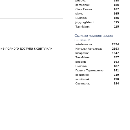
petrova:
288
sem4enok:
185
Свет Елена:
167
slavir:
165
Быковка:
155
jctyyzzgfkbnhf:
115
ТаняМаня:
115
Сколько комментариев
написали:
art-show-ura:
2374
е полного доступа к сайту или
Наталья Астахова:
2163
kleopatra:
1547
ТаняМаня:
657
pedorg:
593
Быковка:
487
Галина Теремшенко:
241
solnishko:
219
sem4enok:
196
Светлана:
184