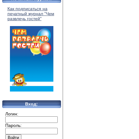
Как подписаться на
печатный журнал "Чем
развлечь гостей"
Вход:
Логин:
Пароль: