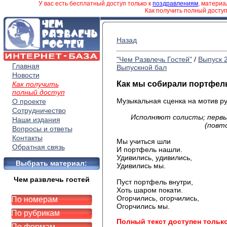
У вас есть бесплатный доступ только к
поздравлениям
, матери
Как получить полный досту
Назад
"Чем Развлечь Гостей"
/
Выпуск 
Главная
Выпускной бал
Новости
Как мы собирали портфел
Как получить
полный доступ
Музыкальная сценка на мотив ру
О проекте
Сотрудничество
Исполняют солисты; первы
Наши издания
(повт
Вопросы и ответы
Контакты
Мы учиться шли
Обратная связь
И портфель нашли.
Удивились, удивились,
Выбрать материал:
Удивились мы.
Чем развлечь гостей
Пуст портфель внутри,
Хоть шаром покати.
Огорчились, огорчились,
По номерам
Огорчились мы.
По рубрикам
Полный текст доступен тольк
По формам