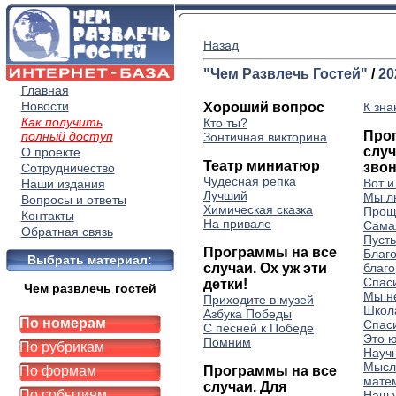
Назад
"Чем Развлечь Гостей"
/
20
Главная
Новости
Хороший вопрос
К зна
Как получить
Кто ты?
Про
полный доступ
Зонтичная викторина
случ
О проекте
Театр миниатюр
зво
Сотрудничество
Чудесная репка
Вот 
Наши издания
Лучший
Мы л
Вопросы и ответы
Химическая сказка
Прощ
Контакты
На привале
Сама
Обратная связь
Пусть
Программы на все
Благо
Выбрать материал:
случаи. Ох уж эти
благ
Спас
детки!
Чем развлечь гостей
Мы н
Приходите в музей
Школа
Азбука Победы
По номерам
Спас
С песней к Победе
Это 
Помним
По рубрикам
Науч
Мысл
По формам
Программы на все
мате
случаи. Для
По событиям
Наш 