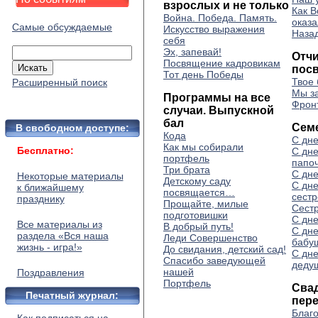
взрослых и не только
Как В
Война. Победа. Память.
оказа
Самые обсуждаемые
Искусство выражения
Наза
себя
Эх, запевай!
Отч
Посвящение кадровикам
посв
Тот день Победы
Твое 
Расширенный поиск
Мы з
Программы на все
Фрон
случаи. Выпускной
бал
Сем
В свободном доступе:
Кода
С дне
Как мы собирали
Бесплатно:
С дн
портфель
папоч
Три брата
С дн
Некоторые материалы
Детскому саду
С дн
к ближайшему
посвящается…
сестр
празднику
Прощайте, милые
Сест
подготовишки
С дне
Все материалы из
В добрый путь!
С дн
раздела «Вся наша
Леди Совершенство
бабу
жизнь - игра!»
До свидания, детский сад!
С дн
Спасибо заведующей
деду
нашей
Поздравления
Портфель
Сва
Печатный журнал:
пер
Благо