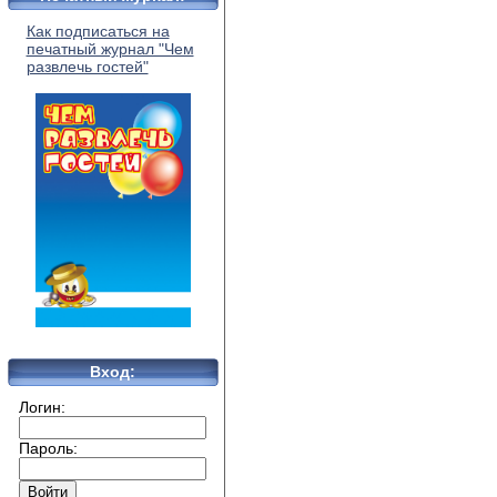
Как подписаться на
печатный журнал "Чем
развлечь гостей"
Вход:
Логин:
Пароль: