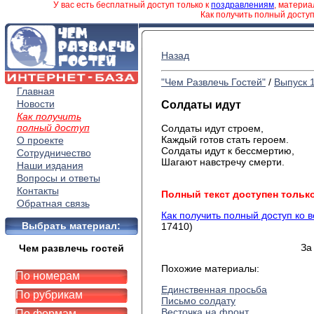
У вас есть бесплатный доступ только к
поздравлениям
, матери
Как получить полный досту
Назад
"Чем Развлечь Гостей"
/
Выпуск 
Главная
Новости
Солдаты идут
Как получить
полный доступ
Солдаты идут строем,
Каждый готов стать героем.
О проекте
Солдаты идут к бессмертию,
Сотрудничество
Шагают навстречу смерти.
Наши издания
Вопросы и ответы
Контакты
Полный текст доступен тольк
Обратная связь
Как получить полный доступ ко 
Выбрать материал:
17410)
За
Чем развлечь гостей
Похожие материалы:
По номерам
Единственная просьба
По рубрикам
Письмо солдату
Весточка на фронт
По формам