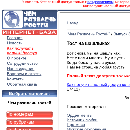
У вас есть бесплатный доступ только к
поздравлениям
, матери
Как получить полный досту
Назад
"Чем Развлечь Гостей"
/
Выпуск 
Главная
Новости
Тост на шашлыках
Как получить
полный доступ
Вот снова мы на шашлыках.
Нет с нами многих. Ну и пусть!
О проекте
Когда бокал у нас в руках,
Сотрудничество
Нам не страшна любая грусть.
Наши издания
Вопросы и ответы
Полный текст доступен тольк
Контакты
Обратная связь
Как получить полный доступ ко 
17412)
Выбрать материал:
За
Чем развлечь гостей
Похожие материалы:
По номерам
Орден мечты
Источник любви
По рубрикам
Про мясо
Мужские откровения
По формам