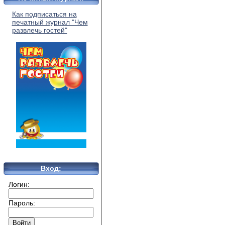
Как подписаться на
печатный журнал "Чем
развлечь гостей"
Вход:
Логин:
Пароль: