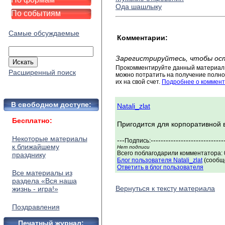
Ода шашлыку
По событиям
Самые обсуждаемые
Комментарии:
Зарегистрируйтесь, чтобы ос
Прокомментируйте данный материал 
Расширенный поиск
можно потратить на получение полног
их на свой счет.
Подробнее о коммент
В свободном доступе:
Natali_zlat
Бесплатно:
Пригодится для корпоративной 
Некоторые материалы
---
-----------------------------
Подпись:
к ближайшему
Нет подписи
Всего поблагодарили комментатора: 0
празднику
Блог пользователя Natali_zlat
(сообще
Ответить в блог пользователя
Все материалы из
раздела «Вся наша
Вернуться к тексту материала
жизнь - игра!»
Поздравления
Печатный журнал: