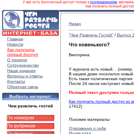
У вас есть бесплатный доступ только к
поздравлениям
, матери
Как получить полный досту
Назад
"Чем Развлечь Гостей"
/
Выпуск 
Главная
Новости
Что новенького?
Как получить
полный доступ
Викторина.
О проекте
Сотрудничество
У журнала есть новый… (номер, 
Наши издания
В нашем доме поселился новый…
Вопросы и ответы
Есть такая политическая парти
Контакты
После 24 часов наступает новый
Обратная связь
Полный текст доступен тольк
Выбрать материал:
Как получить полный доступ ко 
Чем развлечь гостей
17412)
По номерам
Похожие материалы:
По рубрикам
Откровенно о себе
Ищем клад
По формам