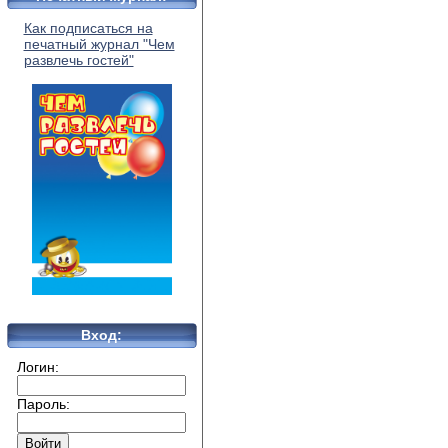
Как подписаться на
печатный журнал "Чем
развлечь гостей"
Вход:
Логин:
Пароль: