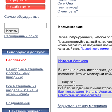
Он и Она
По событиям
Гип-гип-ура!
О чем речь?
Самые обсуждаемые
Комментарии:
Расширенный поиск
Зарегистрируйтесь, чтобы ос
Прокомментируйте данный материал 
можно потратить на получение полног
их на свой счет.
Подробнее о коммент
В свободном доступе:
Бесплатно:
Наталья Астахова
Некоторые материалы
Викторина очень интересная, дл
к ближайшему
компании. Кто из молодежи сей
празднику
---
-----------------------------
Подпись:
ведущая праздников
Все материалы из
Всего поблагодарили комментатора: 
раздела «Вся наша
Блог пользователя Наталья Астахов
жизнь - игра!»
Ответить в блог пользователя
Поздравления
Вернуться к тексту материала
Печатный журнал: