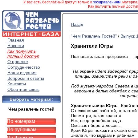
У вас есть бесплатный доступ только к
поздравлениям
, матери
Как получить полный досту
Назад
"Чем Развлечь Гостей"
/
Выпуск 
Главная
Новости
Хранители Югры
Как получить
полный доступ
Познавательная программа — пр
О проекте
Сотрудничество
На экране идет видеоряд: при
Наши издания
птицы, извилистые реки и оз
Вопросы и ответы
Контакты
Под музыку народов Севера в
Обратная связь
героиня в белых одеждах с 
защитни
Выбрать материал:
Хранительница Югры
. Край ю
Чем развлечь гостей
С нежностью, заботой, теплотой.
Посмотри, какая красота!
Рек, озер целебная вода
По номерам
Омывает берега лесов…
По рубрикам
Край Югры похож на сказки снов
Знала я, что кедрам и рябинам
По формам