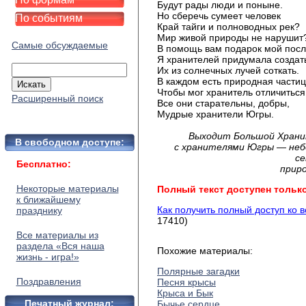
Будут рады люди и поныне.
Но сберечь сумеет человек
По событиям
Край тайги и полноводных рек?
Мир живой природы не нарушит
Самые обсуждаемые
В помощь вам подарок мой посл
Я хранителей придумала создат
Их из солнечных лучей соткать.
В каждом есть природная частиц
Чтобы мог хранитель отличиться
Расширенный поиск
Все они старательны, добры,
Мудрые хранители Югры.
Выходит Большой Храни
В свободном доступе:
с хранителями Югры — неб
се
Бесплатно:
прир
Некоторые материалы
Полный текст доступен тольк
к ближайшему
Как получить полный доступ ко 
празднику
17410)
Все материалы из
раздела «Вся наша
Похожие материалы:
жизнь - игра!»
Полярные загадки
Поздравления
Песня крысы
Крыса и Бык
Печатный журнал:
Бычье сердце