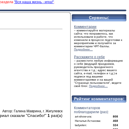
 раздела
"Вся наша жизнь - игра!"
.
Сервисы:
Комментарии
– комментируйте материалы
сайта: что понравилось, как
использовали в работе, что
изменили в процессе подготовки к
мероприятиям и получайте за
комментарии ЧРГ-баллы.
Подробнее…
Расскажите о себе
– разместите любую информацию
о себе (ведущий праздников,
руководитель праздничного
агентства и т.д.; адрес вашего
сайта, e-mail, телефон и т.д.) в
подписи под вашими
комментариями и на вашей
"Странице пользователя", ведите
свой блог.
Подробнее…
Рейтинг комментаторов:
Комментаторов
Автор: Галина Маврина, г. Жигулевск
поблагодарили (раз):
риал сказали "Спасибо!"
1
раз(а)
art-show-ura:
808
Наталья Астахова:
468
ladyelen:
324