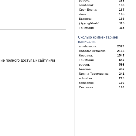
petrova:
288
sem4enok:
185
Свет Елена:
167
slavir:
165
Быковка:
155
jctyyzzgfkbnhf:
115
ТаняМаня:
115
Сколько комментариев
написали:
art-show-ura:
2374
Наталья Астахова:
2163
kleopatra:
1547
е полного доступа к сайту или
ТаняМаня:
657
pedorg:
593
Быковка:
487
Галина Теремшенко:
241
solnishko:
219
sem4enok:
196
Светлана:
184