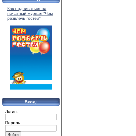
Как подписаться на
печатный журнал "Чем
развлечь гостей"
Вход:
Логин:
Пароль: