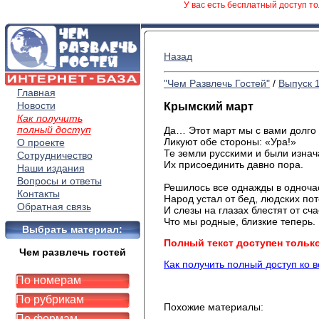
У вас есть бесплатный доступ то
Назад
"Чем Развлечь Гостей"
/
Выпуск 
Главная
Новости
Крымский март
Как получить
полный доступ
Да… Этот март мы с вами долго
Ликуют обе стороны: «Ура!»
О проекте
Те земли русскими и были изнач
Сотрудничество
Их присоединить давно пора.
Наши издания
Вопросы и ответы
Решилось все однажды в одноча
Контакты
Народ устал от бед, людских пот
Обратная связь
И слезы на глазах блестят от сча
Что мы родные, близкие теперь.
Выбрать материал:
Полный текст доступен тольк
Чем развлечь гостей
Как получить полный доступ ко 
По номерам
По рубрикам
Похожие материалы:
По формам