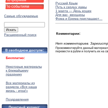
Русский Крым
По событиям
Путь к сердцу дамы
1 марта — День кошек
Для вас, женщины
Самые обсуждаемые
Фома и Ерема приглашают…
Комментарии:
Расширенный поиск
Нет комментариев. Зарегистр
Прокомментируйте данный материал и
В свободном доступе:
перевести в рубли и получить их на св
Бесплатно:
Некоторые материалы
к ближайшему
празднику
Все материалы из
раздела «Вся наша
жизнь - игра!»
Поздравления
Печатный журнал: