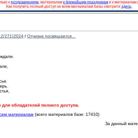
лько к
поздравлениям
, материалам
к ближайшим праздникам
и к материалам
Как получить полный доступ ко всем материалам базы смотрите
здесь
.
12(271)2024
/
Отчизне посвящается...
 ждали.
але,
сье.
ерь.
стья,
о для обладателей полного доступа.
всем материалам
(всего материалов базе: 17410)
За данный мате