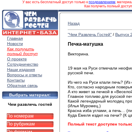
У вас есть бесплатный доступ только к
поздравлениям
, матери
Как получить полный досту
Назад
"Чем Развлечь Гостей"
/
Выпуск 
Главная
Новости
Печка-матушка
Как получить
полный доступ
Викторина.
О проекте
Сотрудничество
19 мая на Руси отмечали неоф
Наши издания
русской печи.
Вопросы и ответы
Контакты
Из чего на Руси клали печь? (Из
Обратная связь
Кто, согласно народным поверья
А кто живет за печкой в «Весело
Выбрать материал:
Главное топливо для русской печ
Какой легендарный молодец прол
Чем развлечь гостей
(Илья Муромец.)
Красна изба углами, а печь… (п
Куда Емеля ездил на печи? (К ц
По номерам
По рубрикам
Полный текст доступен тольк
По формам