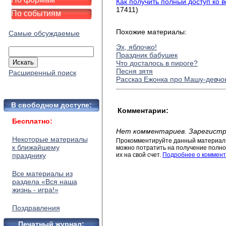
Как получить полный доступ ко 
17411)
По событиям
Похожие материалы:
Самые обсуждаемые
Эх, яблочко!
Праздник бабушек
Что досталось в пироге?
Песня зятя
Расширенный поиск
Рассказ Ежонка про Машу-девчо
В свободном доступе:
Комментарии:
Бесплатно:
Нет комментариев. Зарегистр
Некоторые материалы
Прокомментируйте данный материал 
к ближайшему
можно потратить на получение полног
празднику
их на свой счет.
Подробнее о коммент
Все материалы из
раздела «Вся наша
жизнь - игра!»
Поздравления
Печатный журнал: