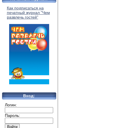
Как подписаться на
печатный журнал "Чем
развлечь гостей"
Вход:
Логин:
Пароль: