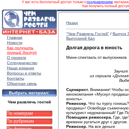
У вас есть бесплатный доступ только к
поздравлениям
, матери
Как получить полный досту
Назад
"Чем Развлечь Гостей"
/
Выпуск 
Главная
Выпускной бал
Новости
Долгая дорога в юность
Как получить
полный доступ
Мини-спектакль от выпускников.
О проекте
Сотрудничество
Наши издания
Звучит 
Вопросы и ответы
из сериала «Долгая 
Контакты
Выбе
Обратная связь
Сценарист.
Внимание! Чтобы ост
Выбрать материал:
кинокомпания «Мускул продакш»
юность».
Чем развлечь гостей
Режиссер.
Что ты пургу гонишь?
продакш»! Освободи съемочную
культурист недокачанный! Где 
По номерам
Помощник режиссера.
Где, где
По рубрикам
времени ругаться друг с другом
Режиссер.
На все деньги.
По формам