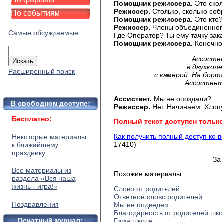
Помощник режиссера.
Это ско
Режиссер.
Столько, сколько соб
По событиям
Помощник режиссера.
Это кто
Режиссер.
Члены объединенного
Самые обсуждаемые
Где Оператор? Ты ему тачку зак
Помощник режиссера.
Конечно
Ассисте
в двухкол
Расширенный поиск
с камерой. На борт
Ассистент
Ассистент.
Мы не опоздали?
В свободном доступе:
Режиссер.
Нет. Начинаем. Хлоп
Бесплатно:
Полный текст доступен тольк
Как получить полный доступ ко 
Некоторые материалы
17410)
к ближайшему
празднику
За
Все материалы из
Похожие материалы:
раздела «Вся наша
жизнь - игра!»
Слово от родителей
Ответное слово родителей
Поздравления
Мы не подведем
Благодарность от родителей шк
Печатный журнал:
Гимн школе