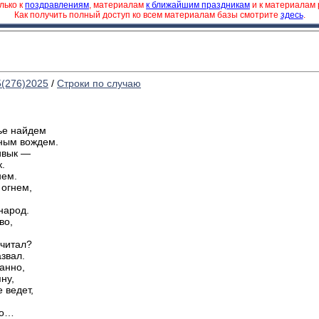
лько к
поздравлениям
, материалам
к ближайшим праздникам
и к материалам
Как получить полный доступ ко всем материалам базы смотрите
здесь
.
5(276)2025
/
Строки по случаю
ье найдем
ным вождем.
ивык —
.
нем.
 огнем,
,
народ.
во,
.
 читал?
звал.
анно,
ну,
 ведет,
ко…