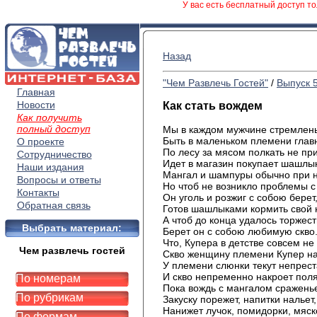
У вас есть бесплатный доступ то
Назад
"Чем Развлечь Гостей"
/
Выпуск 
Главная
Новости
Как стать вождем
Как получить
полный доступ
Мы в каждом мужчине стремлен
Быть в маленьком племени глав
О проекте
По лесу за мясом полкать не пр
Сотрудничество
Идет в магазин покупает шашлык
Наши издания
Мангал и шампуры обычно при 
Вопросы и ответы
Но чтоб не возникло проблемы с
Контакты
Он уголь и розжиг с собою берет
Обратная связь
Готов шашлыками кормить свой 
А чтоб до конца удалось торжест
Выбрать материал:
Берет он с собою любимую скво
Что, Купера в детстве совсем не
Чем развлечь гостей
Скво женщину племени Купер на
У племени слюнки текут непрест
И скво непременно накроет поля
По номерам
Пока вождь с мангалом сраженье
По рубрикам
Закуску порежет, напитки нальет,
Нанижет лучок, помидорки, мяс
По формам