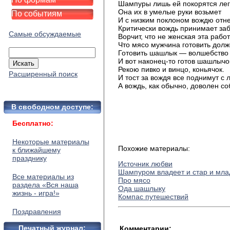
Шампуры лишь ей покорятся лег
Она их в умелые руки возьмет
По событиям
И с низким поклоном вождю отне
Критически вождь принимает заб
Самые обсуждаемые
Ворчит, что не женская эта работ
Что мясо мужчина готовить долж
Готовить шашлык — волшебство н
И вот наконец-то готов шашлычо
Рекою пивко и винцо, коньячок.
Расширенный поиск
И тост за вождя все поднимут с
А вождь, как обычно, доволен со
В свободном доступе:
Бесплатно:
Некоторые материалы
Похожие материалы:
к ближайшему
празднику
Источник любви
Шампуром владеет и стар и мла
Все материалы из
Про мясо
раздела «Вся наша
Ода шашлыку
жизнь - игра!»
Компас путешествий
Поздравления
Печатный журнал:
Комментарии: