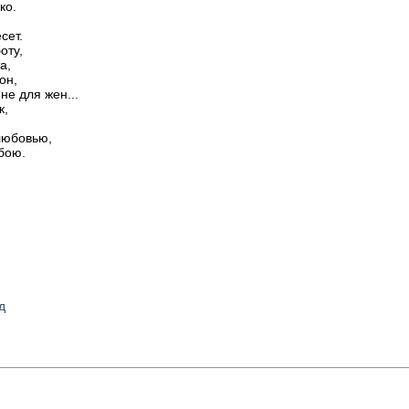
ко.
сет.
оту,
а,
он,
е для жен...
к,
 любовью,
бою.
д