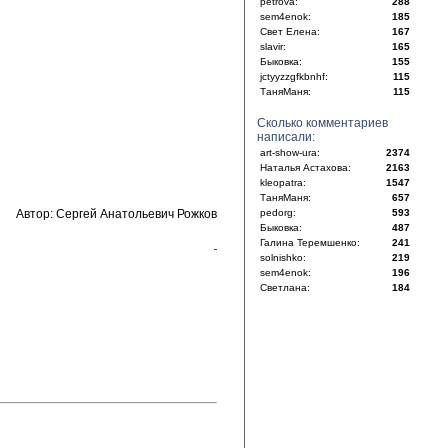
petrova:
288
sem4enok:
185
Свет Елена:
167
slavir:
165
Быковка:
155
jctyyzzgfkbnhf:
115
ТаняМаня:
115
Сколько комментариев
написали:
art-show-ura:
2374
Наталья Астахова:
2163
kleopatra:
1547
ТаняМаня:
657
Автор: Сергей Анатольевич Рожков
pedorg:
593
Быковка:
487
Галина Теремшенко:
241
solnishko:
219
sem4enok:
196
Светлана:
184