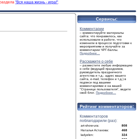
 раздела
"Вся наша жизнь - игра!"
.
Сервисы:
Комментарии
– комментируйте материалы
сайта: что понравилось, как
использовали в работе, что
изменили в процессе подготовки к
мероприятиям и получайте за
комментарии ЧРГ-баллы.
Подробнее…
Расскажите о себе
– разместите любую информацию
о себе (ведущий праздников,
руководитель праздничного
агентства и т.д.; адрес вашего
сайта, e-mail, телефон и т.д.) в
подписи под вашими
комментариями и на вашей
"Странице пользователя", ведите
свой блог.
Подробнее…
Рейтинг комментаторов:
Комментаторов
поблагодарили (раз):
art-show-ura:
808
Наталья Астахова:
468
ladyelen:
324