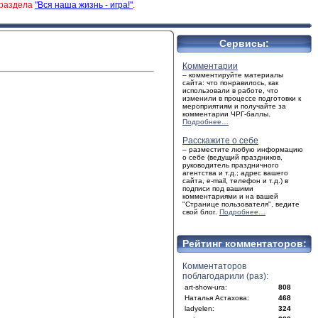
 раздела
"Вся наша жизнь - игра!"
.
Сервисы:
Комментарии
– комментируйте материалы
сайта: что понравилось, как
использовали в работе, что
изменили в процессе подготовки к
мероприятиям и получайте за
комментарии ЧРГ-баллы.
Подробнее…
Расскажите о себе
– разместите любую информацию
о себе (ведущий праздников,
руководитель праздничного
агентства и т.д.; адрес вашего
сайта, e-mail, телефон и т.д.) в
подписи под вашими
комментариями и на вашей
"Странице пользователя", ведите
свой блог.
Подробнее…
Рейтинг комментаторов:
Комментаторов
поблагодарили (раз):
art-show-ura:
808
Наталья Астахова:
468
ladyelen:
324