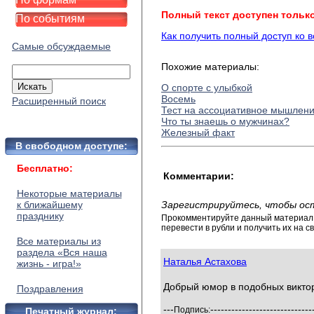
Полный текст доступен тольк
По событиям
Как получить полный доступ ко 
Самые обсуждаемые
Похожие материалы:
О спорте с улыбкой
Восемь
Расширенный поиск
Тест на ассоциативное мышлен
Что ты знаешь о мужчинах?
Железный факт
В свободном доступе:
Бесплатно:
Комментарии:
Некоторые материалы
к ближайшему
Зарегистрируйтесь, чтобы ос
празднику
Прокомментируйте данный материал и
перевести в рубли и получить их на св
Все материалы из
раздела «Вся наша
Наталья Астахова
жизнь - игра!»
Добрый юмор в подобных виктор
Поздравления
---
-----------------------------
Подпись:
Печатный журнал: