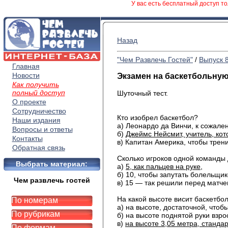
У вас есть бесплатный доступ то
Назад
"Чем Развлечь Гостей"
/
Выпуск 
Главная
Новости
Экзамен на баскетбольну
Как получить
полный доступ
Шуточный тест.
О проекте
Сотрудничество
Кто изобрел баскетбол?
Наши издания
а) Леонардо да Винчи, к сожале
Вопросы и ответы
б)
Джеймс Нейсмит, учитель, кото
Контакты
в) Капитан Америка, чтобы трен
Обратная связь
Сколько игроков одной команды
Выбрать материал:
а)
5, как пальцев на руке
,
б) 10, чтобы запутать болельщик
Чем развлечь гостей
в) 15 — так решили перед матче
На какой высоте висит баскетбо
По номерам
а) на высоте, достаточной, чтоб
По рубрикам
б) на высоте поднятой руки взро
в)
на высоте 3,05 метра, станда
По формам