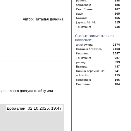
petrova:
288
sem4enok:
185
Свет Елена:
167
slavir:
165
Быковка:
155
Автор: Наталья Дочкина
jctyyzzgfkbnhf:
115
ТаняМаня:
115
Сколько комментариев
написали:
art-show-ura:
2374
Наталья Астахова:
2163
kleopatra:
1547
ТаняМаня:
657
pedorg:
593
Быковка:
487
Галина Теремшенко:
241
solnishko:
219
sem4enok:
196
Светлана:
184
е полного доступа к сайту или
Добавлен: 02.10.2025; 19:47