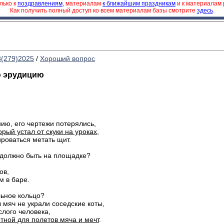
лько к
поздравлениям
, материалам
к ближайшим праздникам
и к материалам
Как получить полный доступ ко всем материалам базы смотрите
здесь
.
8(279)2025
/
Хороший вопрос
ю эрудицию
нию, его чертежи потерялись,
рый устал от скуки на уроках
,
ироваться метать щит.
 должно быть на площадке?
ов,
м в баре.
льное кольцо?
ы мяч не украли соседские коты,
слого человека,
ртной для полетов мяча и мечт
.