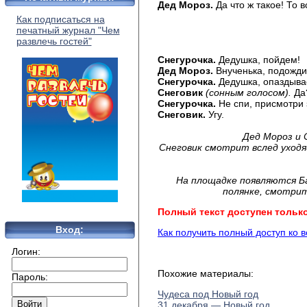
Дед Мороз.
Да что ж такое! То 
Как подписаться на
печатный журнал "Чем
развлечь гостей"
Снегурочка.
Дедушка, пойдем!
Дед Мороз.
Внученька, подожди
Снегурочка.
Дедушка, опаздывае
Снеговик
(сонным голосом).
Да
Снегурочка.
Не спи, присмотри
Снеговик.
Угу.
Дед Мороз и 
Снеговик смотрит вслед уходя
На площадке появляются Ба
полянке, смотрит
Полный текст доступен тольк
Вход:
Как получить полный доступ ко 
Логин:
Похожие материалы:
Пароль:
Чудеса под Новый год
31 декабря — Новый год