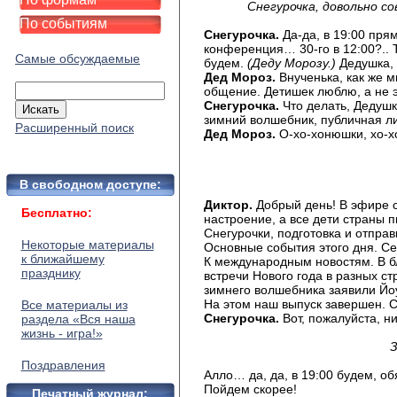
Снегурочка, довольно с
По событиям
Снегурочка.
Да-да, в 19:00 пря
конференция… 30-го в 12:00?..
Самые обсуждаемые
будем.
(Деду Морозу.)
Дедушка, 
Дед Мороз.
Внученька, как же 
общение. Детишек люблю, а не э
Снегурочка.
Что делать, Дедуш
зимний волшебник, публичная ли
Расширенный поиск
Дед Мороз.
О-хо-хонюшки, хо-хо
В свободном доступе:
Диктор.
Добрый день! В эфире с
Бесплатно:
настроение, а все дети страны 
Снегурочки, подготовка и отправ
Некоторые материалы
Основные события этого дня. Се
к ближайшему
К международным новостям. В б
празднику
встречи Нового года в разных с
зимнего волшебника заявили Йо
На этом наш выпуск завершен. 
Все материалы из
Снегурочка.
Вот, пожалуйста, н
раздела «Вся наша
жизнь - игра!»
З
Поздравления
Алло… да, да, в 19:00 будем, о
Пойдем скорее!
Печатный журнал: