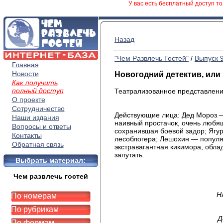
У вас есть бесплатный доступ то
Назад
"Чем Развлечь Гостей"
/
Выпуск 
Главная
Новости
Новогодний детектив, или
Как получить
полный доступ
Театрализованное представлени
О проекте
Сотрудничество
Действующие лица: Дед Мороз —
Наши издания
наивный простачок, очень любя
Вопросы и ответы
сохранившая боевой задор; Ягур
Контакты
лесоблогера; Лешохин — популя
Обратная связь
экстравагантная кикимора, обл
запутать.
Выбрать материал:
Чем развлечь гостей
Н
По номерам
По рубрикам
Д
По формам