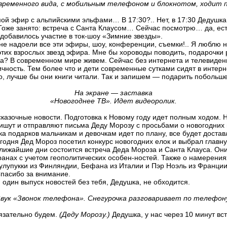
овременного вида, с мобильным телефоном и блокнотом, ходит п
мой эфир с альпийскими эльфами… В 17:30?.. Нет, в 17:30 Дедушка 
 Тоже занято: встреча с Санта Клаусом… Сейчас посмотрю… да, е
добавилось участие в ток-шоу «Зимние звезды».
мне надоели все эти эфиры, шоу, конференции, съемки!.. Я люблю 
тих взрослых звезд эфира. Мне бы хороводы поводить, подарочки 
ка? В современном мире живем. Сейчас без интернета и телевиден
чность. Тем более что и дети современные сутками сидят в интерн
, лучше бы они книги читали. Так и запишем — подарить побольше
На экране — заставка
«Новогоднее ТВ». Идет видеоролик.
казочные новости. Подготовка к Новому году идет полным ходом. 
пишут и отправляют письма Деду Морозу с просьбами о новогодних
ка подарков мальчикам и девочкам идет по плану, все будет достав
годня Дед Мороз посетил конкурс новогодних елок и выбрал глав
лижайшие дни состоится встреча Деда Мороза и Санта Клауса. Они
транах с учетом геополитических особен-ностей. Также о намерения
улупукки из Финляндии, Бефана из Италии и Пэр Ноэль из Франции
Спасибо за внимание.
и один выпуск новостей без тебя, Дедушка, не обходится.
вук «Звонок телефона». Снегурочка разговаривает по телефону
бязательно будем.
(Деду Морозу.)
Дедушка, у нас через 10 минут вс