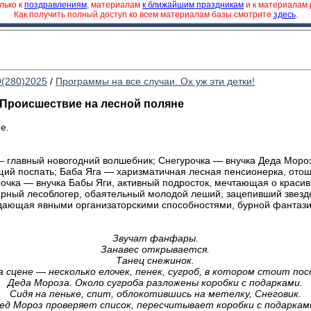
лько к
поздравлениям
, материалам
к ближайшим праздникам
и к материалам
Как получить полный доступ ко всем материалам базы смотрите
здесь
.
9(280)2025
/
Программы на все случаи. Ох уж эти детки!
 Происшествие на лесной поляне
е.
 главный новогодний волшебник; Снегурочка — внучка Деда Моро
щий поспать; Баба Яга — харизматичная лесная пенсионерка, отош
очка — внучка Бабы Яги, активный подросток, мечтающая о красив
рный лесоблогер, обаятельный молодой леший, зацепивший звезд
адающая явными организаторскими способностями, бурной фантази
Звучат фанфары.
Занавес открывается.
Танец снежинок.
а сцене — несколько елочек, пенек, сугроб, в котором стоит пос
Деда Мороза. Около сугроба разложены коробки с подарками.
Сидя на пеньке, спит, облокотившись на метелку, Снеговик.
ед Мороз проверяет список, пересчитывает коробки с подаркам