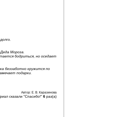
долго.
 Деда Мороза.
ытается бодриться, но оседает
чка беззаботно кружится по
амечает подарки.
Автор: Е. В. Каразинова
риал сказали "Спасибо!"
6
раз(а)