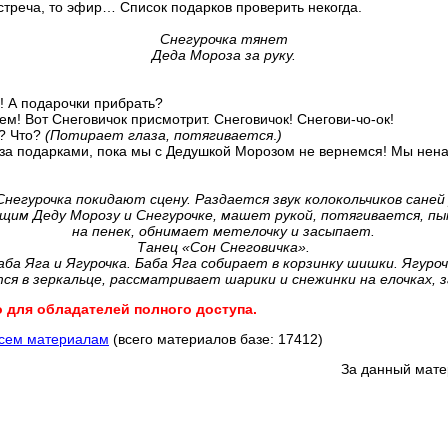
встреча, то эфир… Список подарков проверить некогда.
Снегурочка тянет
Деда Мороза за руку.
! А подарочки прибрать?
м! Вот Снеговичок присмотрит. Снеговичок! Снегови-чо-ок!
? Что?
(Потирает глаза, потягивается
.
)
 за подарками, пока мы с Дедушкой Морозом не вернемся! Мы нена
Снегурочка покидают сцену. Раздается звук колокольчиков саней
щим Деду Морозу и Снегурочке, машет рукой, потягивается, п
на пенек, обнимает метелочку и засыпает.
Танец «Сон Снеговичка».
ба Яга и Ягурочка. Баба Яга собирает в корзинку шишки. Ягуро
ся в зеркальце, рассматривает шарики и снежинки на елочках,
з
о для обладателей полного доступа.
всем материалам
(всего материалов базе: 17412)
За данный мате