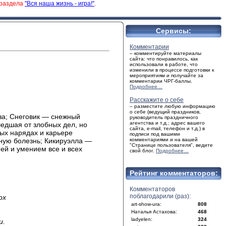
 раздела
"Вся наша жизнь - игра!"
.
Сервисы:
Комментарии
– комментируйте материалы
сайта: что понравилось, как
использовали в работе, что
изменили в процессе подготовки к
мероприятиям и получайте за
комментарии ЧРГ-баллы.
Подробнее…
Расскажите о себе
– разместите любую информацию
о себе (ведущий праздников,
за; Снеговик — снежный
руководитель праздничного
агентства и т.д.; адрес вашего
едшая от злобных дел, но
сайта, e-mail, телефон и т.д.) в
ых нарядах и карьере
подписи под вашими
ную болезнь; Кикируэлла —
комментариями и на вашей
"Странице пользователя", ведите
ей и умением все и всех
свой блог.
Подробнее…
Рейтинг комментаторов:
Комментаторов
поблагодарили (раз):
ох
art-show-ura:
808
Наталья Астахова:
468
ladyelen:
324
и.