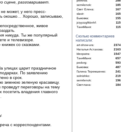
petrova:
288
о сцене, разговаривает.
sem4enok:
185
Свет Елена:
167
не может, у него пресс-
slavir:
165
сть окошко… Хорошо, записываю,
Быковка:
155
jctyyzzgfkbnhf:
115
непосредственное, живое
ТаняМаня:
115
раздать.
ия никуда. Ты же популярный
Сколько комментариев
ете и телевизоре.
написали:
 книжек со сказками.
art-show-ura:
2374
Наталья Астахова:
2163
kleopatra:
1547
ТаняМаня:
657
pedorg:
593
Быковка:
487
На улицах царит праздничное
Галина Теремшенко:
241
 подарках. По заявлению
solnishko:
219
лено в срок.
sem4enok:
196
ную зимнюю зеленую красавицу.
Светлана:
184
 проведут переговоры на тему
х посетить владения главного
.
.
треча с корреспондентами.