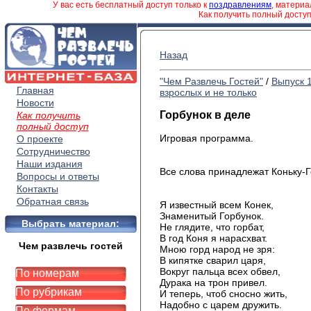
У вас есть бесплатный доступ только к
поздравлениям
, матери
Как получить полный досту
Назад
"Чем Развлечь Гостей"
/
Выпуск 
Главная
взрослых и не только
Новости
Горбунок в деле
Как получить
полный доступ
Игровая программа.
О проекте
Сотрудничество
Наши издания
Все слова принадлежат Коньку-Г
Вопросы и ответы
Контакты
Обратная связь
Я известный всем Конек,
Знаменитый Горбунок.
Выбрать материал:
Не глядите, что горбат,
В год Коня я нарасхват.
Чем развлечь гостей
Мною горд народ не зря:
В кипятке сварил царя,
Вокруг пальца всех обвел,
По номерам
Дурака на трон привел.
По рубрикам
И теперь, чтоб сносно жить,
Надобно с царем дружить.
По формам