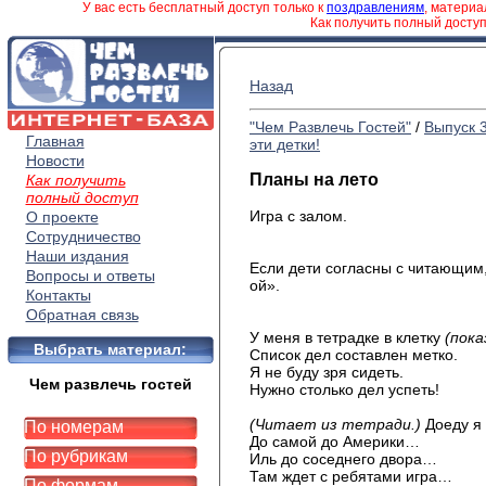
У вас есть бесплатный доступ только к
поздравлениям
, матери
Как получить полный досту
Назад
"Чем Развлечь Гостей"
/
Выпуск 
Главная
эти детки!
Новости
Планы на лето
Как получить
полный доступ
Игра с залом.
О проекте
Сотрудничество
Наши издания
Если дети согласны с читающим,
Вопросы и ответы
ой».
Контакты
Обратная связь
У меня в тетрадке в клетку
(пок
Выбрать материал:
Список дел составлен метко.
Я не буду зря сидеть.
Чем развлечь гостей
Нужно столько дел успеть!
(Читает из тетради.)
Доеду я 
По номерам
До самой до Америки…
По рубрикам
Иль до соседнего двора…
Там ждет с ребятами игра…
По формам