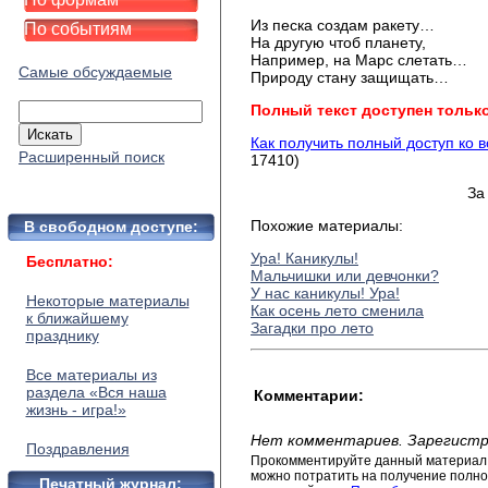
Из песка создам ракету…
По событиям
На другую чтоб планету,
Например, на Марс слетать…
Самые обсуждаемые
Природу стану защищать…
Полный текст доступен тольк
Как получить полный доступ ко 
Расширенный поиск
17410)
За
Похожие материалы:
В свободном доступе:
Ура! Каникулы!
Бесплатно:
Мальчишки или девчонки?
У нас каникулы! Ура!
Некоторые материалы
Как осень лето сменила
к ближайшему
Загадки про лето
празднику
Все материалы из
раздела «Вся наша
Комментарии:
жизнь - игра!»
Нет комментариев. Зарегистр
Поздравления
Прокомментируйте данный материал 
можно потратить на получение полног
Печатный журнал: