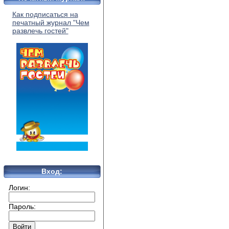
Как подписаться на
печатный журнал "Чем
развлечь гостей"
Вход:
Логин:
Пароль: