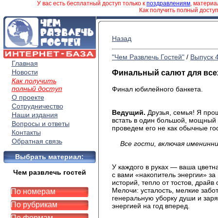
У вас есть бесплатный доступ только к
поздравлениям
, матери
Как получить полный досту
Назад
"Чем Развлечь Гостей"
/
Выпуск 
Главная
Новости
Финальный салют для все
Как получить
полный доступ
Финал юбилейного банкета.
О проекте
Сотрудничество
Ведущий.
Друзья, семья! Я про
Наши издания
встать в один большой, мощный 
Вопросы и ответы
проведем его не как обычные го
Контакты
Обратная связь
Все гости, включая именинни
Выбрать материал:
У каждого в руках — ваша цветн
Чем развлечь гостей
с вами «накопитель энергии» за 
историй, тепло от тостов, драйв 
Мелочи: усталость, мелкие забот
По номерам
генеральную уборку души и заря
По рубрикам
энергией на год вперед.
По формам