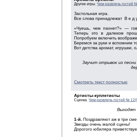
Другие игры.
Чем развлечь гостей 
Застольная игра.
Все слова принадлежат В е д у
«Чуешь, чем пахнет?» — гов
Теперь это в далеком прош
Попробуем включить воображен
Беремся за руки и вспомним т
Вот детства аромат, игрушки, 
и ел
Звучит отрывок из песни 
де
Смотреть текст полностью
Артисты-куплетисты
Сценка.
Чем развлечь гостей № 12(
Выходят 
1-й.
Поздравляют аж в три см
Звезды очень малой сцены!
Дорогого юбиляра приветствуе