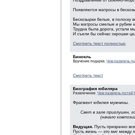
Поздравление от Военно-Морс
Появляются
матросы в бескозы
Бескозырки
белые, в полоску в
Мы
матросы смелые и рубим н
Трудна
была дорога, устали 
И
съели бы сейчас окрошки це
Смотреть текст полностью
Бинокль
Вручение подарка.
Чем развлечь го
Смотреть текст
Биография юбиляра
Развлечение.
Чем развлечь гостей
Фрагмент юбилея мужчины.
Свет в зале приглушен, г
(начало композиц
Ведущая.
Пусть призрачно вс
Пусть жизнь — это миг между
п