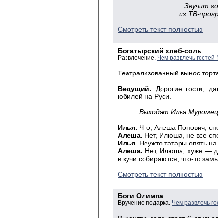
Звучит г
из ТВ-прог
Смотреть текст полностью
Богатырский хлеб-соль
Развлечение.
Чем развлечь гостей 
Театрализованный вынос торта
Ведущий.
Дорогие гости, да
юбилей на Руси.
Выходят Илья Муромец,
Илья.
Что, Алеша Попович, сп
Алеша.
Нет, Илюша, не все сп
Илья.
Неужто татары опять на
Алеша.
Нет, Илюша, хуже — д
в кучи собираются, что-то зам
Смотреть текст полностью
Боги Олимпа
Вручение подарка.
Чем развлечь го