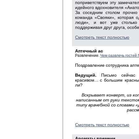
поприветствуем эту замечате
идейного вдохновителя «Анат
За соседним столом прочно
команда «Свояки», которая 
люди», и вот уже столько
поддерживая друг друга, особ
Смотреть текст полностью
Аптечный ас
Развлечение.
Чем развлечь гостей
Поздравление сотрудника апте
Ведущий.
Письмо
сейчас
красивом... с большим красн
ли?
Вскрывает
конверт, из ко
написанным от руки текстом
типу врачебной со словами 
расс
Смотреть текст полностью
Ароматы времени