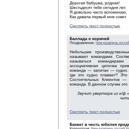
Дорогая бабушка, родная!
Шестьдесят тебе сегодня лет.
Я довольно часто вспоминаю,
Как давала первый мне совет.
Смотреть текст полностью
Баллада о кормчей
Поздравление.
Чем развлечь госте
Небольшие производственны
называют командами. Соотве
называться командирами
ассоциативная цепочка при
команда — капитан — судно.
где это судно плавает? Эт
Состоятельных Клиентов — 
команда. В данном случае это 
Звучит увертюра из к/ф 
чита
Смотреть текст полностью
Банкет в честь юбилея пред
Корпоратив.
Чем развлечь гостей №