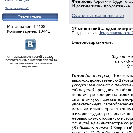
Регистрация
Февраль.
Коротким будет ого
И долгим жизни продолженье.
Забыли пароль?
Смотреть текст полностью
Статистика:
Материалов: 17409
17 мгновений… администрат
Комментариев: 19441
Поздравление.
Чем развлечь госте
Видеопоздравление.
Звучит ме
© "Чем развлечь гостей", 2025.
Распространение материалов сайта
из х / ф
без письменного разрешения
(ре
запрещено.
Голос
(на титрах).
Телекомп
высокохудожественную 17-сер
ускоренном темпе с показом 
юбилярши)
празднично-юбилей
нелогичную, феерично-эклекти
симпатичную, познавательно-р
увлекательную, своеобразно-
исключительно-торжествен-ну
шикарно-чудесную, неслыханн
небывало-эксклюзивную исто
от пуль)
администратора соц
(В обычном темпе.)
Закрытый
лет), (И. О. Ф. юбилярши), (Ф