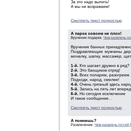
За это надо выпить!
А мы не возражаем!
Смотреть текст полностью
А парок совсем не плох!
Вручение подарка.
Чем развлечь го
Вручение банных принадлежно
Поздравляющие мужчины держа
мочалку, шапку, массажер, щет
1-й.
Кто шагает дружно в ряд?
2-й.
Это банщиков отряд!
3-й.
Всех попарим, разогреем.
Подходи, народ, смелее!
4-й.
Очень грязный здесь наро
5-й.
Запись на пять лет вперед
6-й.
Но сегодня исключение
И такое сообщение…
Смотреть текст полностью
А помнишь?
Развлечение.
Чем развлечь гостей