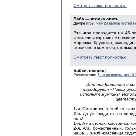
Смотреть текст полностью
Баба — ягодка опять
Другие игры.
Чем развлечь гостей 
Эта игра проводится на 45-
комплекты карточек с названия
морошка, брусника, смородина 
включено в комплект, столько 
Смотреть текст полностью
Бабки, вперед!
Развлечение.
Чем развлечь гостей 
Это поздравление и со
пародируют «Новых русск
исполнят мужчины. Испол
цветастые
1-я.
Смотри-ка, гостей-то ско
2-я.
Да уж, люди-то все солид
есть!
1-я.
А на столах, смотри-ка, к
2-я.
Ага, божественный, тольк
наша…
(имя)
-красавица сидит