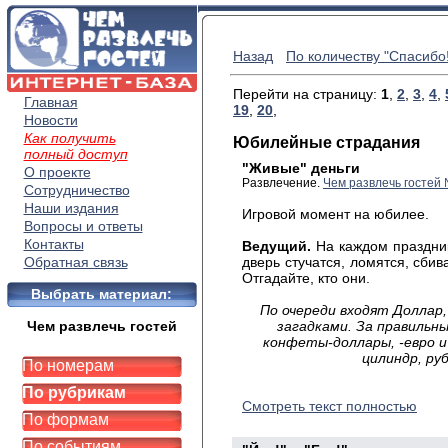
Назад
По количеству "Спасибо!
Перейти на страницу:
1
,
2
,
3
,
4
,
Главная
19
,
20
,
Новости
Как получить
Юбилейные страдания
полный доступ
"Живые" деньги
О проекте
Развлечение.
Чем развлечь гостей
Сотрудничество
Наши издания
Игровой момент на юбилее.
Вопросы и ответы
Контакты
Ведущий.
На каждом праздник
Обратная связь
дверь стучатся, ломятся, сбив
Отгадайте, кто они.
Выбрать материал:
По очереди входят Доллар,
Чем развлечь гостей
загадками. За правильн
конфеты-доллары, -евро и
цилиндр, ру
По номерам
По рубрикам
Смотреть текст полностью
По формам
По событиям