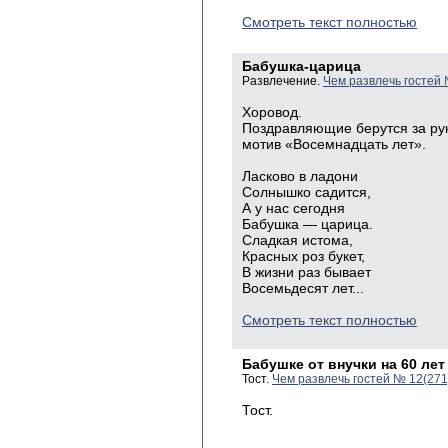
Смотреть текст полностью
Бабушка-царица
Развлечение.
Чем развлечь гостей
Хоровод.
Поздравляющие берутся за рук
мотив «Восемнадцать лет».
Ласково
в
ладони
Солнышко
садится,
А
у нас
сегодня
Бабушка
— царица.
Сладкая
истома,
Красных
роз букет,
В
жизни раз
бывает
Восемьдесят
лет...
Смотреть текст полностью
Бабушке от внучки на 60 лет
Тост.
Чем развлечь гостей № 12(27
Тост.