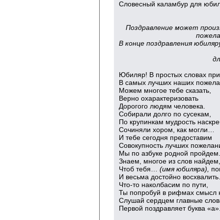
Словесный каламбур для юбил
Поздравление может произ
пожела
В конце поздравления юбиля
д
Юбиляр! В простых словах при
В самых лучших наших пожел
Можем многое тебе сказать,
Верно охарактеризовать
Дорогого людям человека.
Собирали долго по сусекам,
По крупинкам мудрость наскре
Сочиняли хором, как могли…
И тебе сегодня предоставим
Совокупность лучших пожелан
Мы по азбуке родной пройдем
Знаем, многое из слов найдем
Чтоб тебя…
(имя юбиляра),
по
И весьма достойно восхвалит
Что-то наколбасим по пути,
Ты попробуй в рифмах смысл 
Слушай сердцем главные слов
Первой поздравляет буква «а»