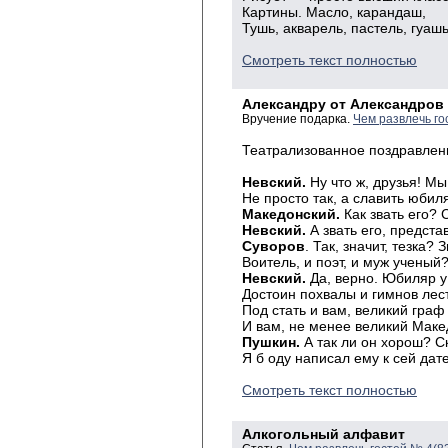
Картины. Масло, карандаш,
Тушь, акварель, пастель, гуашь.
Смотреть текст полностью
Александру от Александров
Вручение подарка.
Чем развлечь го
Театрализованное поздравлени
Невский.
Ну что ж, друзья! Мы
Не просто так, а славить юбил
Македонский.
Как звать его? 
Невский.
А звать его, предста
Суворов
. Так, значит, тезка?
Воитель, и поэт, и муж ученый
Невский.
Да, верно. Юбиляр у
Достоин похвалы и гимнов лес
Под стать и вам, великий граф
И вам, не менее великий Маке
Пушкин.
А так ли он хорош? С
Я б оду написал ему к сей дате
Смотреть текст полностью
Алкогольный алфавит