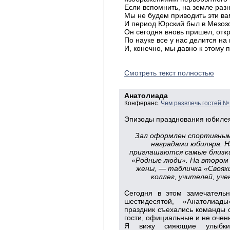
Если вспомнить, на земле ра
Мы не будем приводить эти в
И период Юрский был в Мезозо
Он сегодня вновь пришел,
отк
По науке все у нас делится на
И, конечно, мы давно к этому 
Смотреть текст полностью
Анатолиада
Конферанс.
Чем развлечь гостей №
Эпизоды празднования юбилея
Зал оформлен спортивным
наградами юбиляра. 
приглашаются самые близки
«Родные люди». На втором
жены, — табличка «Свояк
коллег, учителей, уче
Сегодня в этом замечательн
шестидесятой, «Анатолиады
праздник съехались команды 
гости, официальные и не очен
Я вижу сияющие улыбки