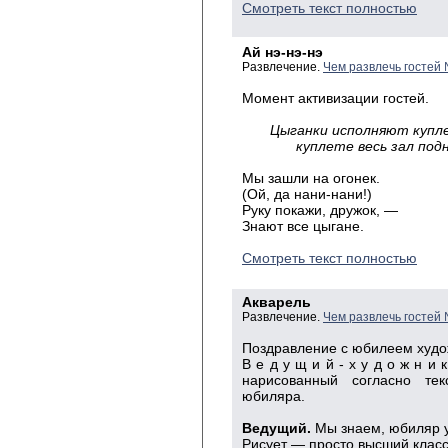
Смотреть текст полностью
Ай нэ-нэ-нэ
Развлечение.
Чем развлечь гостей
Момент активизации гостей.
Цыганки исполняют купл
куплете весь зал по
Мы зашли на огонек.
(Ой, да нани-нани!)
Руку покажи, дружок, —
Знают все цыгане.
Смотреть текст полностью
Акварель
Развлечение.
Чем развлечь гостей
Поздравление с юбилеем худо
В е д у щ и й - х у д о ж н и
нарисованный согласно те
юбиляра.
Ведущий.
Мы знаем, юбиляр у
Рисует — просто высший клас