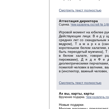
Смотреть текст полностью
Аттестация директора
Сценка.
Чем развлечь гостей № 1(8
Игровой момент на юбилее ру
Действующие лица: В е д у щ
средних лет со скандальным х
ведром), Т а м а р к а (са
коротеньком белом халатике, 
быть переодетый мужчина), Т 
в белом халате, говорит р
пирожками), Д я д я Ф е д 
диэлектрическими перчатками, 
пожилой человек в ватнике, вал
в (инспектор, важный человек, 
Смотреть текст полностью
Ах вы, карты, карты
Вручение подарка.
Чем развлечь го
Новые подарки.
Многие магазины предлагают