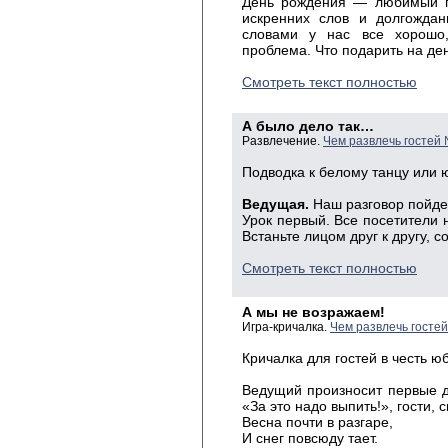
День рождения — любимый пр
искренних слов и долгождан
словами у нас все хорошо
проблема. Что подарить на де
Смотреть текст полностью
А было дело так…
Развлечение.
Чем развлечь гостей
Подводка к белому танцу или 
Ведущая.
Наш разговор пойдет
Урок первый. Все посетители
Встаньте лицом друг к другу, с
Смотреть текст полностью
А мы не возражаем!
Игра-кричалка.
Чем развлечь госте
Кричалка для гостей в честь ю
Ведущий произносит первые дв
«За это надо выпить!», гости,
Весна почти в разгаре,
И снег повсюду тает.