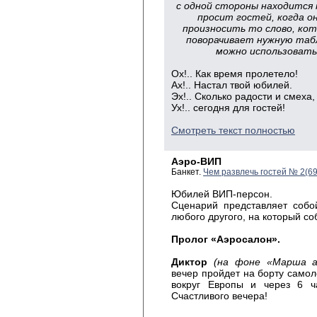
с одной стороны находится н
просит гостей, когда о
произносить то слово, ко
поворачивает нужную таб
можно использовать
Ох!.. Как время пролетело!
Ах!.. Настал твой юбилей.
Эх!.. Сколько радости и смеха,
Ух!.. сегодня для гостей!
Смотреть текст полностью
Аэро-ВИП
Банкет.
Чем развлечь гостей № 2(6
Юбилей
ВИП-персон.
Сценарий
представляет собой
любого другого, на который с
Пролог
«Аэросалон».
Диктор
(на фоне «Марша а
вечер пройдет на борту само
вокруг Европы и через 6 ча
Счастливого вечера!