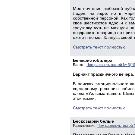
Мое почтение любезной публик
Ладен, на ядре, но в мирн
собственной персо­ной. Как то
свое шестисотое ядро и к ва
треуголку чуть не махнули на
поздравить товарища по прикл
охоте я не мог. Клянусь своей 
Смотреть текст полностью
Бенефис юбиляра
Банкет.
Чем развлечь гостей № 5(1
Вариант праздничного вечера.
В поисках эмоционального ка
сценарному решению юбилей
слова «Уильяма нашего Шекспи
этой жизни.
Смотреть текст полностью
Бескозырки белые
Развлечение.
Чем развлечь гостей