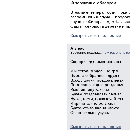
Интерактив с юбиляром.
В начале вечера гости, пока
воспоминания-случаи, продо
научил юбиляра…», «Нас свя
факты (сеновал в деревне и п
Смотреть текст полностью
А у нас
Вручение подарка.
Чем развлечь го
Сюрприз для именинницы.
Мы
сегодня здесь не
зря
Вместе
собрались, друзья!
Всюду
шутки, поздравленья,
Пожеланья
к дню рожденья.
Именинницу
как
раз
Будем
поздравлять сейчас!
Ну
-ка, гости,
подключайтесь
И
кричите, что есть сил,
Будто
кто-то вас за что-
то
Очень
сильно укусил.
Смотреть текст полностью