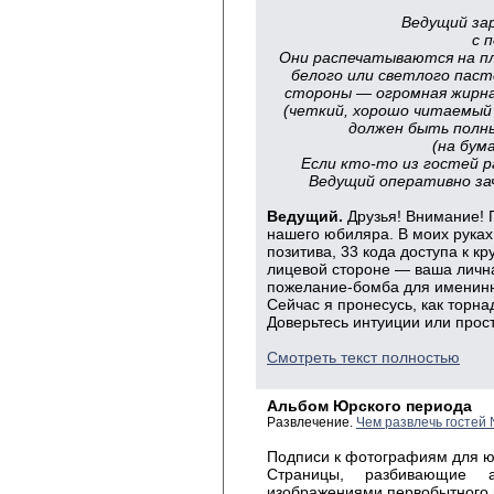
Ведущий за
с 
Они распечатываются на п
белого или светлого паст
стороны — огромная жирная
(четкий, хорошо читаемый 
должен быть полны
(на бум
Если кто-то из гостей 
Ведущий оперативно за
Ведущий.
Друзья! Внимание! 
нашего юбиляра. В моих руках 
позитива, 33 кода доступа к к
лицевой стороне — ваша лична
пожелание-бомба для именинн
Сейчас я пронесусь, как торна
Доверьтесь интуиции или прост
Смотреть текст полностью
Альбом Юрского периода
Развлечение.
Чем развлечь гостей
Подписи к фотографиям для 
Страницы, разбивающие
изображениями первобытного м