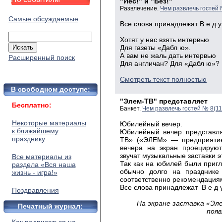
"Йес!" и "Без!"
Развлечение.
Чем развлечь гостей
Самые обсуждаемые
Все
слова принадлежат В е д у 
Хотят
у нас взять
интервью
Для
газеты «Дабл ю».
А
вам не жаль дать
интервью
Расширенный поиск
Для
англичан? Для «Дабл ю»?
Смотреть текст полностью
В свободном доступе:
"Элем-ТВ" представляет
Бесплатно:
Банкет.
Чем развлечь гостей № 8(11
Некоторые материалы
Юбилейный вечер.
к ближайшему
Юбилейный вечер представля
празднику
ТВ» («ЭЛЕМ» — предприятие,
вечера на экран проецируют
звучат музыкальные заставки э
Все материалы из
Так как на юбилей были приг
раздела «Вся наша
обычно долго на празднике
жизнь - игра!»
соответственно рекомендация
Все слова принадлежат В е д у
Поздравления
На экране заставка «Эл
Печатный журнал:
появ