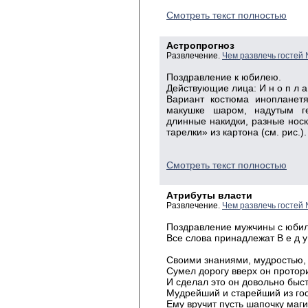
Смотреть текст полностью
Астропрогноз
Развлечение.
Чем развлечь гостей
Поздравление
к юбилею.
Действующие
лица: И н о п л а 
Вариант
костюма инопланетян
макушке шаром, надутым ге
длинные накидки, разные носк
тарелки» из картона (см. рис.
).
Смотреть текст полностью
Атрибуты власти
Развлечение.
Чем развлечь гостей
Поздравление мужчины с юби
Все
слова принадлежат В е д у 
Своими
знаниями, мудростью
Сумел
дорогу вверх он протори
И
сделал это он довольно быст
Мудрейший
и старейший из
го
Ему
вручит пусть шапочку маги