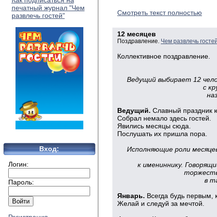
Как подписаться на
печатный журнал "Чем
Смотреть текст полностью
развлечь гостей"
12 месяцев
Поздравление.
Чем развлечь госте
Коллективное поздравление.
Ведущий выбирает 12 чело
с к
на
Ведущий.
Славный праздник 
Собрал немало здесь гостей.
Явились месяцы сюда.
Послушать их пришла пора.
Вход:
Исполняющие роли месяцев
Логин:
к имениннику. Говорящи
торжеств
в т
Пароль:
Январь.
Всегда будь первым, к
Желай и следуй за мечтой.