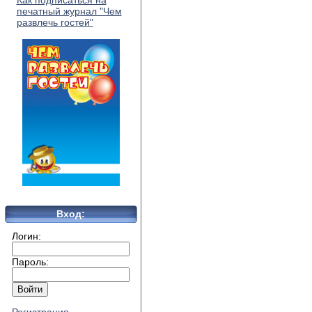
Как подписаться на
печатный журнал "Чем
развлечь гостей"
Вход:
Логин:
Пароль: