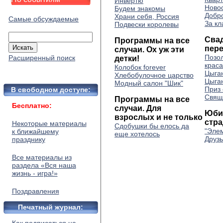
Инвертю
Ново
Будем знакомы
Добр
Храни себя, Россия
Самые обсуждаемые
За кл
Подвески королевы
Сва
Программы на все
пер
случаи. Ох уж эти
Позол
Расширенный поиск
детки!
краса
Колобок forever
Цыга
Хлебобулочное царство
Цыга
Модный салон "Шик"
Приз 
В свободном доступе:
Свящ
Программы на все
Бесплатно:
случаи. Для
Юби
взрослых и не только
стр
Некоторые материалы
Сдобушки бы елось да
"Эле
к ближайшему
еще хотелось
Друзь
празднику
Все материалы из
раздела «Вся наша
жизнь - игра!»
Поздравления
Печатный журнал: