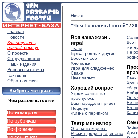
Назад
"Чем Развлечь Гостей"
/
20
Главная
Новости
Вся наша жизнь -
Солн
Все н
Как получить
игра!
матер
полный доступ
Ткачи
Не ро
О проекте
Будка, рояль и другие
роди
Веселый хор
Сотрудничество
Хлопалка
Наши издания
Про
Игра для сладкоежек
Вопросы и ответы
пра
Сваха
Контакты
Цвет пальто
Банк 
Обратная связь
Хран
Хороший вопрос
сбер
Выбрать материал:
Найди
Утром солнышко
Он м
проснулось
Чем развлечь гостей
Ни ша
Вам передали привет
На по
Поцелуй
По номерам
Капи
Жизнь с перчиком
По рубрикам
Сем
Театр миниатюр
Зайк
Это наша корова!
По формам
Дом 
Россия, родина, единство
По событиям
Квар