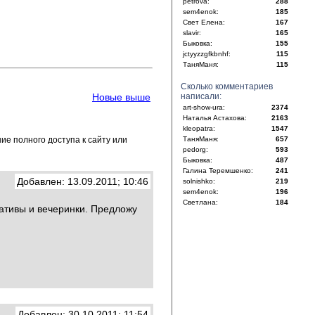
petrova:
288
sem4enok:
185
Свет Елена:
167
slavir:
165
Быковка:
155
jctyyzzgfkbnhf:
115
ТаняМаня:
115
Сколько комментариев
Новые выше
написали:
art-show-ura:
2374
Наталья Астахова:
2163
kleopatra:
1547
е полного доступа к сайту или
ТаняМаня:
657
pedorg:
593
Быковка:
487
Галина Теремшенко:
241
Добавлен: 13.09.2011; 10:46
solnishko:
219
sem4enok:
196
Светлана:
184
ративы и вечеринки. Предложу
Добавлен: 30.10.2011; 11:54