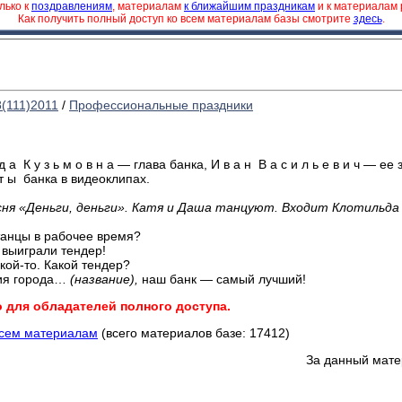
лько к
поздравлениям
, материалам
к ближайшим праздникам
и к материалам
Как получить полный доступ ко всем материалам базы смотрите
здесь
.
8(111)2011
/
Профессиональные праздники
 а К у з ь м о в н а — глава банка, И в а н В а с и л ь е в и ч — ее
т ы банка в видеоклипах.
сня «Деньги, деньги». Катя и Даша танцуют. Входит Клотильда 
танцы в рабочее время?
 выиграли тендер!
кой-то. Какой тендер?
ия города…
(название),
наш банк — самый лучший!
о для обладателей полного доступа.
всем материалам
(всего материалов базе: 17412)
За данный мате