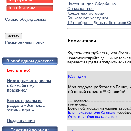
Частушки для Сбербанка
По событиям
Он может все
Кредитная история
Банковские частушки
Самые обсуждаемые
12 ноября — День работников С
Комментарии:
Расширенный поиск
Зарегистрируйтесь, чтобы ос
Прокомментируйте данный материал и
В свободном доступе:
перевести в рубли и получить их на св
Бесплатно:
Юляндия
Некоторые материалы
к ближайшему
Моя подруга работает в Банке,
празднику
ей новый вариант!!! Спасибо!
Все материалы из
---
-----------------------------
Подпись:
раздела «Вся наша
Нет подписи
Всего поблагодарили комментатора: 2
жизнь - игра!»
Блог пользователя Юляндия
(сообще
Ответить в блог пользователя
Поздравления
Печатный журнал: