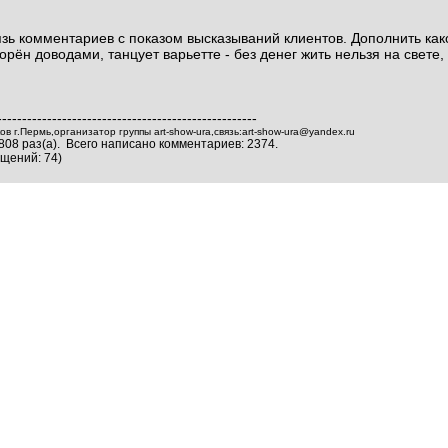
зь комментариев с показом высказываний клиентов. Дополнить ка
рён доводами, танцует варьетте - без денег жить нельзя на свете, 
----------------------------------------------------
 г.Пермь,организатор группы art-show-ura,связь:art-show-ura@yandex.ru
808 раз(а). Всего написано комментариев: 2374.
щений: 74)