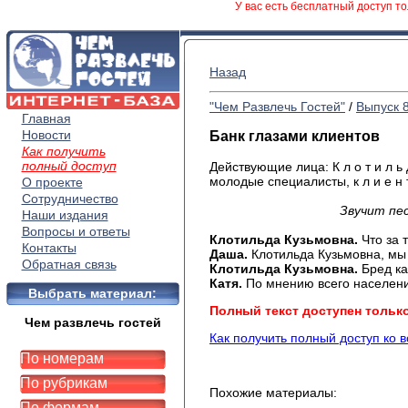
У вас есть бесплатный доступ то
Назад
"Чем Развлечь Гостей"
/
Выпуск 
Главная
Новости
Банк глазами клиентов
Как получить
полный доступ
Действующие лица: К л о т и л ь д
молодые специалисты, к л и е н 
О проекте
Сотрудничество
Звучит пе
Наши издания
Вопросы и ответы
Клотильда Кузьмовна.
Что за 
Контакты
Даша.
Клотильда Кузьмовна, мы
Обратная связь
Клотильда Кузьмовна.
Бред ка
Катя.
По мнению всего населен
Выбрать материал:
Полный текст доступен тольк
Чем развлечь гостей
Как получить полный доступ ко 
По номерам
По рубрикам
Похожие материалы:
По формам