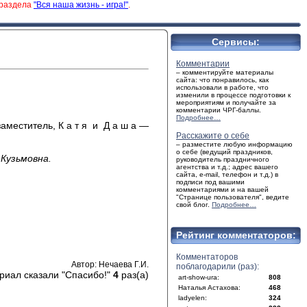
 раздела
"Вся наша жизнь - игра!"
.
Сервисы:
Комментарии
– комментируйте материалы
сайта: что понравилось, как
использовали в работе, что
изменили в процессе подготовки к
мероприятиям и получайте за
комментарии ЧРГ-баллы.
Подробнее…
 заместитель, К а т я и Д а ш а —
Расскажите о себе
– разместите любую информацию
о себе (ведущий праздников,
Кузьмовна.
руководитель праздничного
агентства и т.д.; адрес вашего
сайта, e-mail, телефон и т.д.) в
подписи под вашими
комментариями и на вашей
"Странице пользователя", ведите
свой блог.
Подробнее…
Рейтинг комментаторов:
Комментаторов
Автор: Нечаева Г.И.
поблагодарили (раз):
риал сказали "Спасибо!"
4
раз(а)
art-show-ura:
808
Наталья Астахова:
468
ladyelen:
324