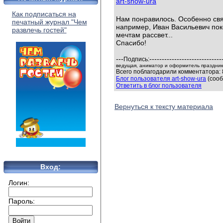
art-show-ura
Как подписаться на
Нам понравилось. Особенно свя
печатный журнал "Чем
например, Иван Васильевич поко
развлечь гостей"
мечтам рассвет...
Спасибо!
---
-----------------------------
Подпись:
ведущая, аниматор и оформитель праздников
Всего поблагодарили комментатора: 
Блог пользователя art-show-ura
(сооб
Ответить в блог пользователя
Вернуться к тексту материала
Вход:
Логин:
Пароль: