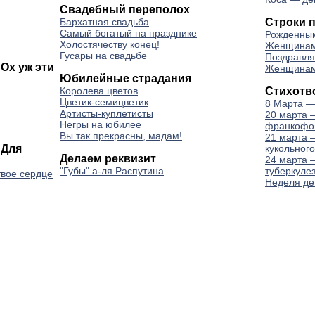
Свадебный переполох
Бархатная свадьба
Строки 
Самый богатый на празднике
Рожденным
Холостячеству конец!
Женщинам
Гусары на свадьбе
Поздравля
Ох уж эти
Женщинам
Юбилейные страдания
Королева цветов
Стихотв
Цветик-семицветик
8 Марта —
Артисты-куплетисты
20 марта 
Негры на юбилее
франкофо
Вы так прекрасны, мадам!
21 марта 
 Для
кукольного
Делаем реквизит
24 марта 
"Губы" а-ля Распутина
туберкуле
 твое сердце
Неделя де