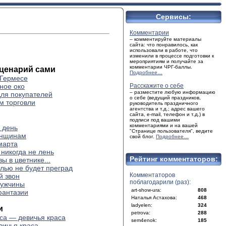
Сервисы:
Комментарии
– комментируйте материалы
сайта: что понравилось, как
использовали в работе, что
изменили в процессе подготовки к
мероприятиям и получайте за
комментарии ЧРГ-баллы.
ценарий сами
Подробнее…
 Гермесе
ное око
Расскажите о себе
– разместите любую информацию
для покупателей
о себе (ведущий праздников,
м торговли
руководитель праздничного
агентства и т.д.; адрес вашего
сайта, e-mail, телефон и т.д.) в
подписи под вашими
комментариями и на вашей
 день
"Странице пользователя", ведите
нщинам
свой блог.
Подробнее…
марта
никогда не лень
Рейтинг комментаторов:
ы в цветнике...
елью не будет преград
Комментаторов
 звон
поблагодарили (раз):
мужчины
art-show-ura:
808
фантазии
Наталья Астахова:
468
ladyelen:
324
и
petrova:
288
оса — девичья краса
sem4enok:
185
вичья краса