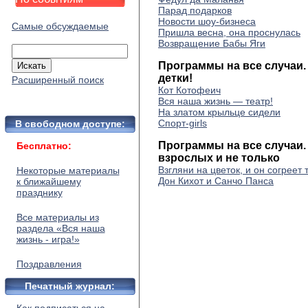
Парад подарков
Новости шоу-бизнеса
Самые обсуждаемые
Пришла весна, она проснулась
Возвращение Бабы Яги
Программы на все случаи. 
детки!
Расширенный поиск
Кот Котофеич
Вся наша жизнь — театр!
На златом крыльце сидели
Спорт-girls
В свободном доступе:
Программы на все случаи.
Бесплатно:
взрослых и не только
Взгляни на цветок, и он согреет
Некоторые материалы
Дон Кихот и Санчо Панса
к ближайшему
празднику
Все материалы из
раздела «Вся наша
жизнь - игра!»
Поздравления
Печатный журнал: