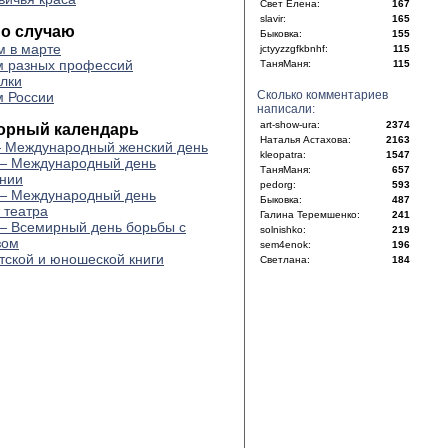
Свет Елена:
167
slavir:
165
по случаю
Быковка:
155
 в марте
jctyyzzgfkbnhf:
115
 разных профессий
ТаняМаня:
115
лки
Сколько комментариев
 России
написали:
art-show-ura:
2374
орный календарь
Наталья Астахова:
2163
 Международный женский день
kleopatra:
1547
— Международный день
ТаняМаня:
657
нии
pedorg:
593
— Международный день
Быковка:
487
 театра
Галина Теремшенко:
241
— Всемирный день борьбы с
solnishko:
219
зом
sem4enok:
196
тской и юношеской книги
Светлана:
184