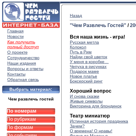
Назад
"Чем Развлечь Гостей"
/
20
Главная
Новости
Вся наша жизнь - игра!
Как получить
Русская метла
полный доступ
Колокол
Путь в Рим
О проекте
Найди свой цветок
Сотрудничество
У меня в коробке…
Наши издания
Чепуха в рисунках
Вопросы и ответы
Подарок маме
Контакты
Новое платье
Обратная связь
Боксерский ринг
Выбрать материал:
Хороший вопрос
И снова сказки
Чем развлечь гостей
Живые символы
Викторина для блондинок
По номерам
Театр миниатюр
По рубрикам
Истинная история праздника
Зачем?
По формам
О времена! О нравы!
По событиям
Федул да Маланья