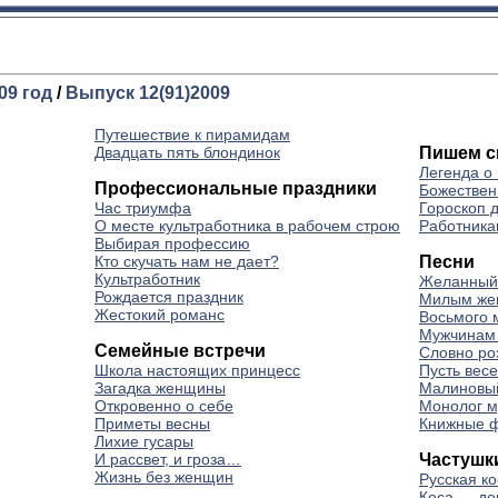
09 год
/
Выпуск 12(91)2009
Путешествие к пирамидам
Двадцать пять блондинок
Пишем с
Легенда о
Профессиональные праздники
Божествен
Час триумфа
Гороскоп 
О месте культработника в рабочем строю
Работника
Выбирая профессию
Кто скучать нам не дает?
Песни
Культработник
Желанный
Рождается праздник
Милым же
Жестокий романс
Восьмого 
Мужчинам 
Семейные встречи
Словно роз
Школа настоящих принцесс
Пусть вес
Загадка женщины
Малиновый
Откровенно о себе
Монолог 
Приметы весны
Книжные 
Лихие гусары
И рассвет, и гроза…
Частушк
Жизнь без женщин
Русская к
Коса — де