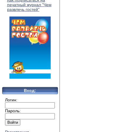
Как подписаться на
печатный журнал "Чем
развлечь гостей"
Вход:
Логин:
Пароль: