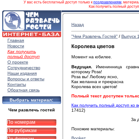
У вас есть бесплатный доступ только к
поздравлениям
, матери
Как получить полный досту
Назад
"Чем Развлечь Гостей"
/
Выпуск 
Главная
Новости
Королева цветов
Как получить
полный доступ
Момент на юбилее.
О проекте
Ведущая.
Именинница сравни
Сотрудничество
которому Роза!
Наши издания
Роза вы! Любому ясно,
Вопросы и ответы
Как желанна и прекрасна
Контакты
Королева всех цветов!
Обратная связь
Полный текст доступен тольк
Выбрать материал:
Как получить полный доступ ко 
Чем развлечь гостей
17412)
За 
По номерам
Похожие материалы:
По рубрикам
Bookет
По формам