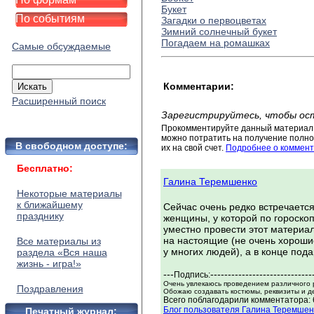
Букет
По событиям
Загадки о первоцветах
Зимний солнечный букет
Погадаем на ромашках
Самые обсуждаемые
Комментарии:
Расширенный поиск
Зарегистрируйтесь, чтобы ос
Прокомментируйте данный материал 
можно потратить на получение полног
В свободном доступе:
их на свой счет.
Подробнее о коммент
Бесплатно:
Галина Теремшенко
Некоторые материалы
к ближайшему
Сейчас очень редко встречаетс
празднику
женщины, у которой по гороскопу
уместно провести этот материа
на настоящие (не очень хороши
Все материалы из
у многих людей), а в конце под
раздела «Вся наша
жизнь - игра!»
---
-----------------------------
Подпись:
Очень увлекаюсь проведением различного 
Поздравления
Обожаю создавать костюмы, реквизиты и д
Всего поблагодарили комментатора: 6
Блог пользователя Галина Теремшен
Печатный журнал: