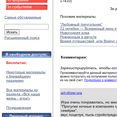
17410)
По событиям
За 
Похожие материалы:
Самые обсуждаемые
"Любовный треугольник"
21 октября — Всемирный день я
Новогодняя елка
Рожденным в августе
Расширенный поиск
Время путешествий, или Вокруг 
В свободном доступе:
Комментарии:
Бесплатно:
Зарегистрируйтесь, чтобы ос
Некоторые материалы
Прокомментируйте данный материал 
к ближайшему
можно потратить на получение полног
празднику
их на свой счет.
Подробнее о коммент
Все материалы из
art-show-ura
раздела «Вся наша
жизнь - игра!»
Игра очень понравилась, но зак
"Прогулки ночные в компаниях г
Поздравления
семёрки",
вкус поцелуя, пыль стройотрядо
Печатный журнал: