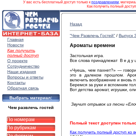
У вас есть бесплатный доступ только к
поздравлениям
, матери
Как получить полный досту
Назад
"Чем Развлечь Гостей"
/
Выпуск 
Главная
Новости
Ароматы времени
Как получить
полный доступ
Застольная игра.
Все слова принадлежат В е д у щ
О проекте
Сотрудничество
«Чуешь, чем пахнет?» — говори
Наши издания
это в далеком прошлом. Аро
Вопросы и ответы
включить воображение и вновь п
Контакты
Беремся за руки и вспомним тол
Обратная связь
Вот детства аромат, игрушки, ол
и елк
Выбрать материал:
Звучит отрывок из песни «Ело
Чем развлечь гостей
По номерам
Полный текст доступен тольк
По рубрикам
Как получить полный доступ ко 
По формам