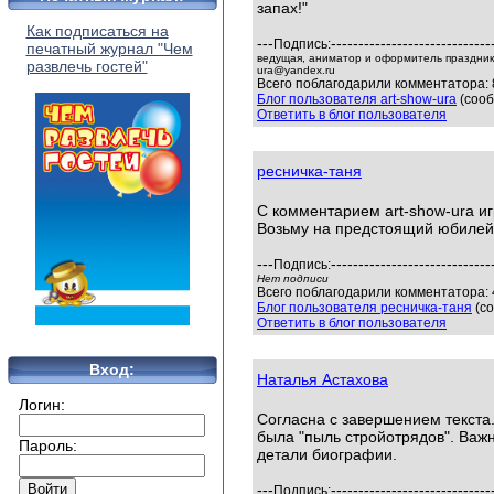
запах!"
Как подписаться на
---
-----------------------------
Подпись:
печатный журнал "Чем
ведущая, аниматор и оформитель праздников
развлечь гостей"
ura@yandex.ru
Всего поблагодарили комментатора: 
Блог пользователя art-show-ura
(сооб
Ответить в блог пользователя
ресничка-таня
С комментарием art-show-ura иг
Возьму на предстоящий юбилей.
---
-----------------------------
Подпись:
Нет подписи
Всего поблагодарили комментатора: 4
Блог пользователя ресничка-таня
(со
Ответить в блог пользователя
Вход:
Наталья Астахова
Логин:
Согласна с завершением текста.
была "пыль стройотрядов". Важн
Пароль:
детали биографии.
---
-----------------------------
Подпись: