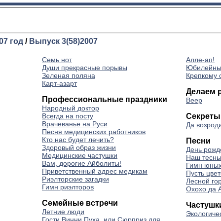
07 год
/
Выпуск 3(58)2007
Семь нот
Алле-ап!
Души прекрасные порывы
Юбилейны
Зеленая поляна
Крепкому 
Карт-азарт
Делаем 
Профессиональные праздники
Веер
Народный доктор
Всегда на посту
Секреты
Врачеванье на Руси
Да возроди
Песня медицинских работников
Кто нас будет лечить?
Песни
Здоровый образ жизни
День рожд
Медицинские частушки
Наш тесны
Вам, дорогие Айболиты!
Гимн юных
Приветственный адрес медикам
Пусть цве
Риэлторские загадки
Лесной го
Гимн риэлторов
Охохо да 
Семейные встречи
Частушк
Летние люди
Экологиче
Гости Винни Пуха, или Сюрприз для