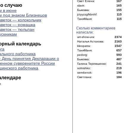
Свет Елена:
167
по случаю
slavir:
165
м в июне
Быковка:
155
 под знаком Близнецов
jctyyzzgfkbnhf:
115
ТаняМаня:
115
цветок — колокольчик
цветок — ромашка
Сколько комментариев
цветок — тюльпан
написали:
ускникам
art-show-ura:
2374
Наталья Астахова:
2163
орный календарь
kleopatra:
1547
ога
ТаняМаня:
657
ального работника
pedorg:
593
 День принятия Декла­рации о
Быковка:
487
венном сувере­нитете России
Галина Теремшенко:
241
цинского работника
solnishko:
219
sem4enok:
196
алендаре
Светлана:
184
ь