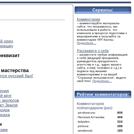
Сервисы:
Комментарии
– комментируйте материалы
сайта: что понравилось, как
использовали в работе, что
изменили в процессе подготовки к
мероприятиям и получайте за
комментарии ЧРГ-баллы.
й орех
Подробнее…
орешку
Расскажите о себе
реквизит
– разместите любую информацию
о себе (ведущий праздников,
руководитель праздничного
агентства и т.д.; адрес вашего
сайта, e-mail, телефон и т.д.) в
 мастерства
подписи под вашими
комментариями и на вашей
тся русский бал!
"Странице пользователя", ведите
свой блог.
Подробнее…
ения
Рейтинг комментаторов:
й круг
 экологов
Комментаторов
тет Земля
поблагодарили (раз):
родок
art-show-ura:
808
Ахаха
Наталья Астахова:
468
ladyelen:
324
и
petrova:
288
ские
sem4enok:
185