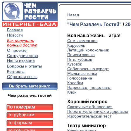
Назад
"Чем Развлечь Гостей"
/
20
Главная
Новости
Вся наша жизнь - игра!
Как получить
Семь камешков
полный доступ
Карусель
Летящий колокольчик
О проекте
Поиски звонка
Сотрудничество
Пять кубиков
Наши издания
Кузовок
Вопросы и ответы
Собираюсь на курорт
Контакты
Мыльные гонки
Обратная связь
Голосование
Колобки
Выбрать материал:
Нарисовал, поцеловал
Клон
Чем развлечь гостей
Хороший вопрос
По номерам
Сказочные объявления
Поем о кустарниках и деревьях
По рубрикам
Изобретательский тест
По формам
Театр миниатюр
По событиям
Ковер-самолет