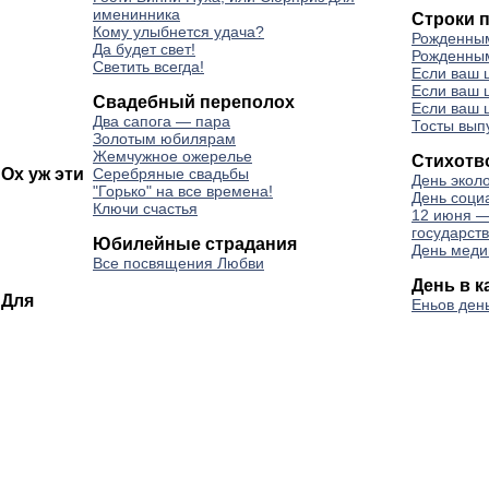
именинника
Строки 
Кому улыбнется удача?
Рожденны
Да будет свет!
Рожденным
Светить всегда!
Если ваш 
Если ваш 
Свадебный переполох
Если ваш 
Два сапога — пара
Тосты вып
Золотым юбилярам
Жемчужное ожерелье
Стихотв
Ох уж эти
Серебряные свадьбы
День экол
"Горько" на все времена!
День соци
Ключи счастья
12 июня —
государст
Юбилейные страдания
День меди
Все посвящения Любви
День в к
 Для
Еньов ден