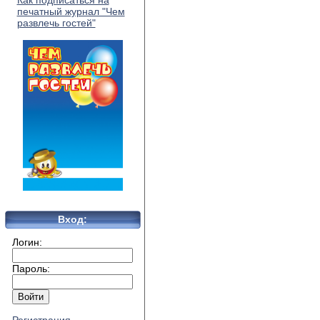
Как подписаться на
печатный журнал "Чем
развлечь гостей"
Вход:
Логин:
Пароль: