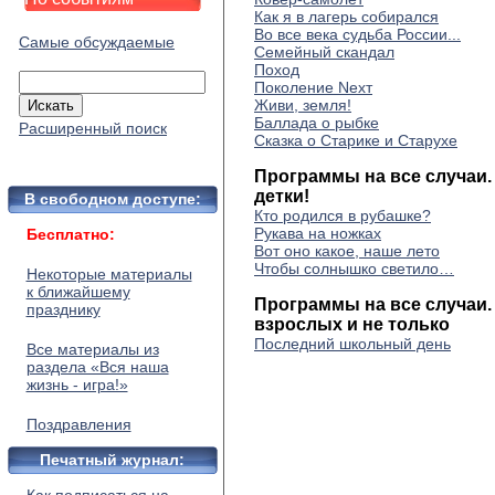
Как я в лагерь собирался
Во все века судьба России...
Самые обсуждаемые
Семейный скандал
Поход
Поколение Neхт
Живи, земля!
Баллада о рыбке
Расширенный поиск
Сказка о Старике и Старухе
Программы на все случаи. 
детки!
В свободном доступе:
Кто родился в рубашке?
Рукава на ножках
Бесплатно:
Вот оно какое, наше лето
Чтобы солнышко светило…
Некоторые материалы
к ближайшему
Программы на все случаи.
празднику
взрослых и не только
Последний школьный день
Все материалы из
раздела «Вся наша
жизнь - игра!»
Поздравления
Печатный журнал: