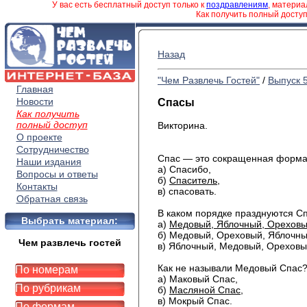
У вас есть бесплатный доступ только к
поздравлениям
, матери
Как получить полный досту
Назад
"Чем Развлечь Гостей"
/
Выпуск 
Главная
Новости
Спасы
Как получить
полный доступ
Викторина.
О проекте
Сотрудничество
Спас — это сокращенная форма 
Наши издания
а) Спасибо,
Вопросы и ответы
б)
Спаситель
,
Контакты
в) спасовать.
Обратная связь
В каком порядке празднуются С
Выбрать материал:
а)
Медовый, Яблочный, Орехов
б) Медовый, Ореховый, Яблочны
Чем развлечь гостей
в) Яблочный, Медовый, Ореховы
Как не называли Медовый Спас
По номерам
а) Маковый Спас,
По рубрикам
б)
Масляной Спас
,
в) Мокрый Спас.
По формам