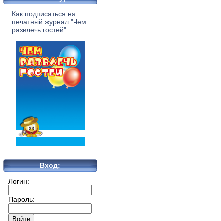
Как подписаться на
печатный журнал "Чем
развлечь гостей"
Вход:
Логин:
Пароль: