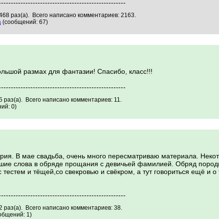
----------------------------------------------------
468 раз(а). Всего написано комментариев: 2163.
а
(сообщений: 67)
льшой размах для фантазии! Спасибо, класс!!!
----------------------------------------------------
 раз(а). Всего написано комментариев: 11.
ий: 0)
ия. В мае свадьба, очень много пересматриваю материала. Неко
шие слова в обряде прощания с девичьей фамилией. Обряд пород
 тестем и тёщей,со свекровью и свёкром, а тут говориться ещё и о
----------------------------------------------------
 раз(а). Всего написано комментариев: 38.
общений: 1)