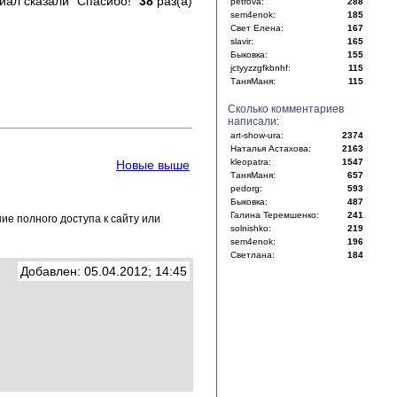
иал сказали "Спасибо!"
38
раз(а)
petrova:
288
sem4enok:
185
Свет Елена:
167
slavir:
165
Быковка:
155
jctyyzzgfkbnhf:
115
ТаняМаня:
115
Сколько комментариев
написали:
art-show-ura:
2374
Наталья Астахова:
2163
kleopatra:
1547
Новые выше
ТаняМаня:
657
pedorg:
593
Быковка:
487
Галина Теремшенко:
241
е полного доступа к сайту или
solnishko:
219
sem4enok:
196
Светлана:
184
Добавлен: 05.04.2012; 14:45