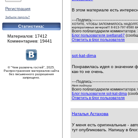
Регистрация
В этом материале есть интерес
Забыли пароль?
---
-----------------------------
Подпись:
ХОТИТЕ, ЧТОБЫ ЗАПОМНИЛОСЬ НАДОЛГО Т
Статистика:
корпоративных вечеров!!! 8-913-797-9580 &
Всего поблагодарили комментатора: 3
Блог пользователя svetlana67
(сообщ
Материалов: 17412
Ответить в блог пользователя
Комментариев: 19441
sot-kat-dima
Понравилась идея о значении ф
© "Чем развлечь гостей", 2025.
Распространение материалов сайта
как-то не очень.
без письменного разрешения
запрещено.
---
-----------------------------
Подпись:
Нет подписи
Всего поблагодарили комментатора: 0
Блог пользователя sot-kat-dima
(сооб
Ответить в блог пользователя
Наталья Астахова
У меня есть оригинальные - ав
тут опубликовать. Напишу в блог