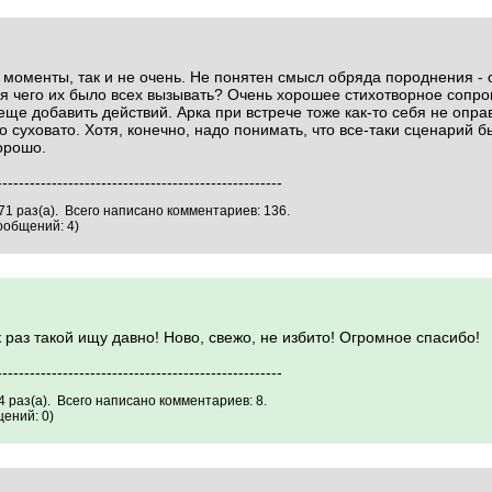
 моменты, так и не очень. Не понятен смысл обряда породнения - 
ля чего их было всех вызывать? Очень хорошее стихотворное сопр
 еще добавить действий. Арка при встрече тоже как-то себя не опра
 суховато. Хотя, конечно, надо понимать, что все-таки сценарий 
хорошо.
----------------------------------------------------
1 раз(а). Всего написано комментариев: 136.
ообщений: 4)
раз такой ищу давно! Ново, свежо, не избито! Огромное спасибо!
----------------------------------------------------
 раз(а). Всего написано комментариев: 8.
ений: 0)