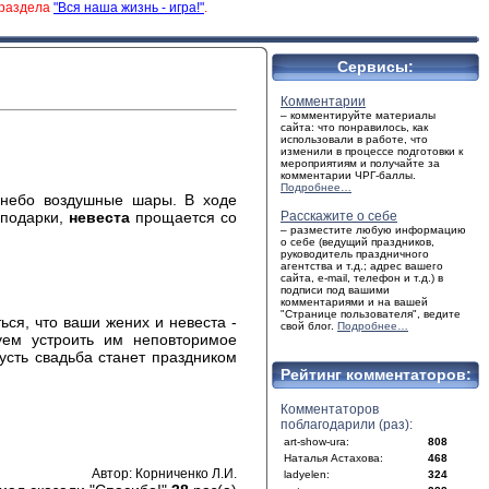
 раздела
"Вся наша жизнь - игра!"
.
Сервисы:
Комментарии
– комментируйте материалы
сайта: что понравилось, как
использовали в работе, что
изменили в процессе подготовки к
мероприятиям и получайте за
комментарии ЧРГ-баллы.
Подробнее…
 небо воздушные шары. В ходе
 подарки,
невеста
прощается со
Расскажите о себе
– разместите любую информацию
о себе (ведущий праздников,
руководитель праздничного
агентства и т.д.; адрес вашего
сайта, e-mail, телефон и т.д.) в
подписи под вашими
комментариями и на вашей
"Странице пользователя", ведите
ся, что ваши жених и невеста -
свой блог.
Подробнее…
уем устроить им неповторимое
усть свадьба станет праздником
Рейтинг комментаторов:
Комментаторов
поблагодарили (раз):
art-show-ura:
808
Наталья Астахова:
468
Автор: Корниченко Л.И.
ladyelen:
324