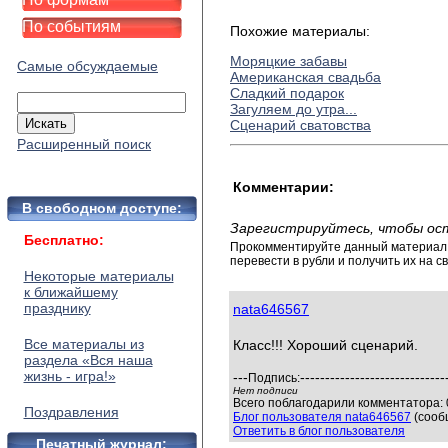
По событиям
Похожие материалы:
Моряцкие забавы
Самые обсуждаемые
Американская свадьба
Сладкий подарок
Загуляем до утра...
Сценарий сватовства
Расширенный поиск
Комментарии:
В свободном доступе:
Зарегистрируйтесь, чтобы ос
Бесплатно:
Прокомментируйте данный материал и
перевести в рубли и получить их на св
Некоторые материалы
к ближайшему
празднику
nata646567
Все материалы из
Класс!!! Хороший сценарий.
раздела «Вся наша
жизнь - игра!»
---
-----------------------------
Подпись:
Нет подписи
Всего поблагодарили комментатора: 0
Поздравления
Блог пользователя nata646567
(сооб
Ответить в блог пользователя
Печатный журнал: