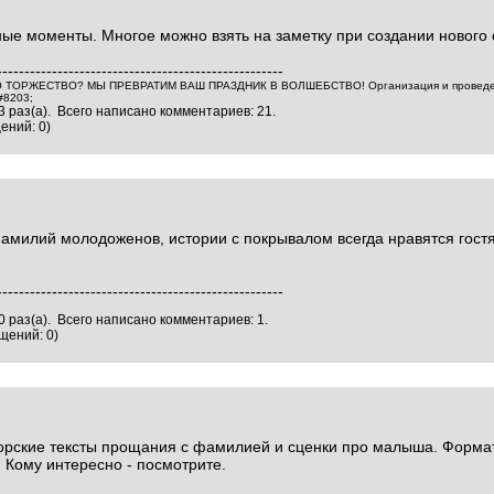
ные моменты. Многое можно взять на заметку при создании нового 
----------------------------------------------------
ОРЖЕСТВО? МЫ ПРЕВРАТИМ ВАШ ПРАЗДНИК В ВОЛШЕБСТВО! Организация и проведение
#8203;
 раз(а). Всего написано комментариев: 21.
ений: 0)
амилий молодоженов, истории с покрывалом всегда нравятся гостя
----------------------------------------------------
 раз(а). Всего написано комментариев: 1.
щений: 0)
торские тексты прощания с фамилией и сценки про малыша. Форма
. Кому интересно - посмотрите.