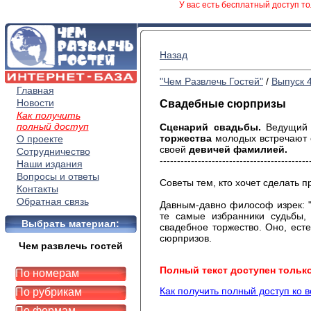
У вас есть бесплатный доступ то
Назад
"Чем Развлечь Гостей"
/
Выпуск 
Главная
Новости
Свадебные сюрпризы
Как получить
полный доступ
Сценарий свадьбы.
Ведущий 
торжества
молодых встречают
О проекте
своей
девичей фамилией.
Сотрудничество
-------------------------------------------
Наши издания
Вопросы и ответы
Советы тем, кто хочет сделать
Контакты
Обратная связь
Давным-давно философ изрек: "
те самые избранники судьбы,
Выбрать материал:
свадебное торжество. Оно, ест
сюрпризов.
Чем развлечь гостей
Полный текст доступен тольк
По номерам
Как получить полный доступ ко 
По рубрикам
По формам