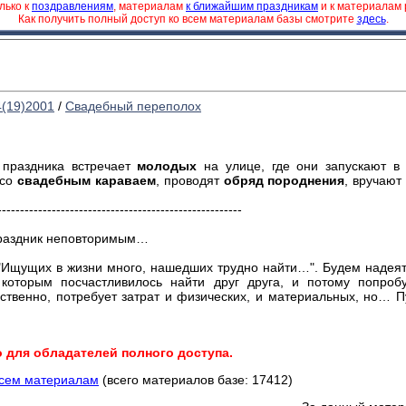
лько к
поздравлениям
, материалам
к ближайшим праздникам
и к материалам
Как получить полный доступ ко всем материалам базы смотрите
здесь
.
4(19)2001
/
Свадебный переполох
праздника встречает
молодых
на улице, где они запускают в
 со
свадебным караваем
, проводят
обряд породнения
, вручают
------------------------------------------------------
 праздник неповторимым…
Ищущих в жизни много, нашедших трудно найти…". Будем надеять
 которым посчастливилось найти друг друга, и потому попроб
ественно, потребует затрат и физических, и материальных, но… П
о для обладателей полного доступа.
всем материалам
(всего материалов базе: 17412)