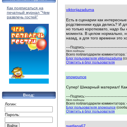
Как подписаться на
viktorijazaduma
печатный журнал "Чем
развлечь гостей"
Есть в сценарии как интересные
родственники куда делись? И д
но только коротковато, надо бы
момента. В целом нормально, но
назад, а для того времени это 
---
-----------------------------
Подпись:
Нет подписи
Всего поблагодарили комментатора: 7
Блог пользователя viktorijazaduma
(с
Ответить в блог пользователя
snowounce
Супер! Шикарный материал! Как 
Вход:
---
-----------------------------
Подпись:
Нет подписи
Всего поблагодарили комментатора: 4
Логин:
Блог пользователя snowounce
(сообщ
Ответить в блог пользователя
Пароль:
svetlana67